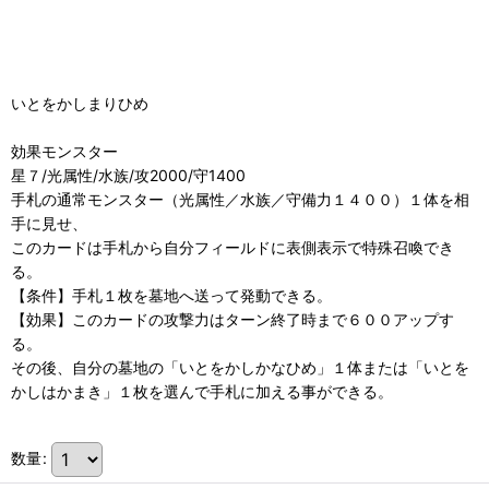
いとをかしまりひめ
効果モンスター
星７/光属性/水族/攻2000/守1400
手札の通常モンスター（光属性／水族／守備力１４００）１体を相
手に見せ、
このカードは手札から自分フィールドに表側表示で特殊召喚でき
る。
【条件】手札１枚を墓地へ送って発動できる。
【効果】このカードの攻撃力はターン終了時まで６００アップす
る。
その後、自分の墓地の「いとをかしかなひめ」１体または「いとを
かしはかまき」１枚を選んで手札に加える事ができる。
数量
: