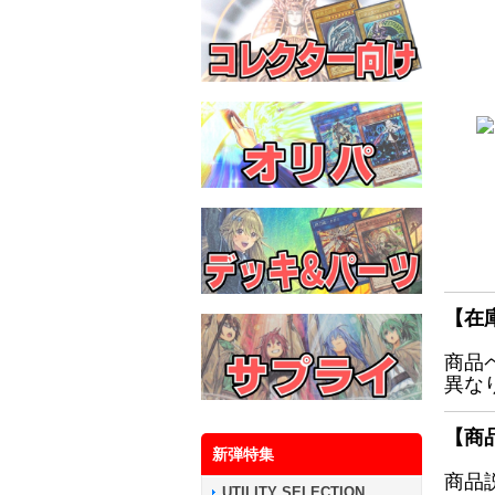
【在
商品
異な
【商
新弾特集
商品
UTILITY SELECTION