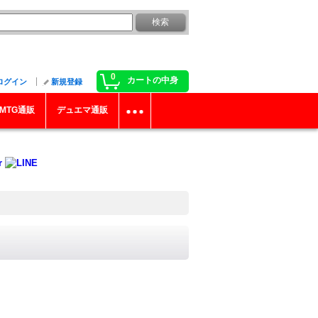
0
カートの中身
ログイン
新規登録
MTG通販
デュエマ通販