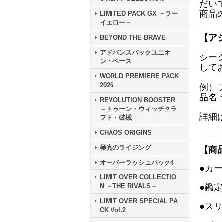
だい
商品
LIMITED PACK GX －ラー
イエロー－
【ア
BEYOND THE BRAVE
アドバンスパックユニオ
シー
ン・ベース
して
WORLD PREMIERE PACK
2026
例）
品名
REVOLUTION BOOSTER
－トゥーン・ウィッチクラ
詳細
フト・破械
CHAOS ORIGINS
極光のライジング
【商
オーバーラッシュパック4
●カ
LIMIT OVER COLLECTIO
N －THE RIVALS－
●鑑
LIMIT OVER SPECIAL PA
●ス
CK Vol.2