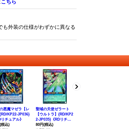
は
こちら
でも外装の仕様がわずかに異なる
の悪魔マゼラ【レ
聖域の天使ゼラート
ゼラの儀式【ウルト
デ
RD/KP22-JP036}
【ウルトラ】{RD/KP2
ラ】{RD/AP01-JP008}
パー
Dリチュアル》
2-JP035}《RDリチュ
《RD魔法》
2
(税込)
アル》
80円
(税込)
280円
(税込)
80