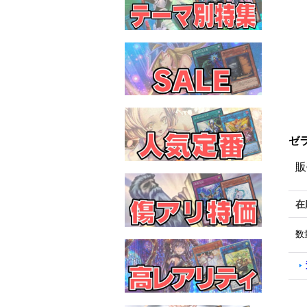
ゼラ
販
在
数