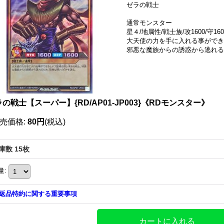
ゼラの戦士
通常モンスター
星４/地属性/戦士族/攻1600/守160
大天使の力を手に入れる事ができ
邪悪な魔族からの誘惑から逃れる
の戦士【スーパー】{RD/AP01-JP003}《RDモンスター》
売価格
:
80円
(税込)
庫数 15枚
量
:
返品特約に関する重要事項