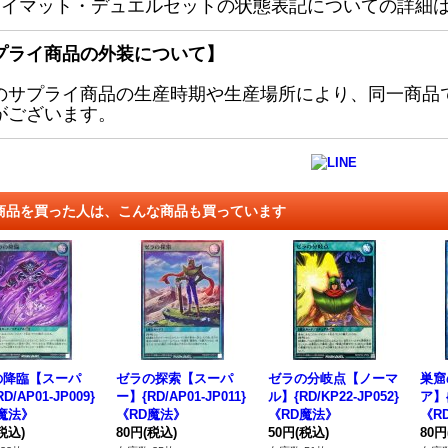
レイマット・デュエルセットの状態表記についての詳細
プライ商品の外装について】
のサプライ商品の生産時期や生産場所により、同一商品
がございます。
商品を買った人は、こんな商品も買っています
の降臨【スーパ
ゼラの探索【スーパ
ゼラの分岐点【ノーマ
巣窟
D/AP01-JP009}
ー】{RD/AP01-JP011}
ル】{RD/KP22-JP052}
ア】{
魔法》
《RD魔法》
《RD魔法》
《R
税込)
80円
(税込)
50円
(税込)
80円