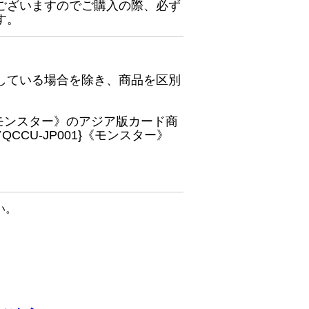
ございますのでご購入の際、必ず
す。
している場合を除き、商品を区別
}《モンスター》のアジア版カード商
CU-JP001}《モンスター》
い。