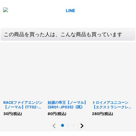
この商品を買った人は、こんな商品も買っています
RACEファイアエンジン
始源の帝王【ノーマル】
トロイメアユニコーン
【ノーマル】{TT02-
{SR01-JP035}《罠》
【エクストラシークレッ
JPA03}《モンスター》
ト】{RC04-JP044}
30
円
(税込)
80
円
(税込)
280
円
(税込)
《リンク》