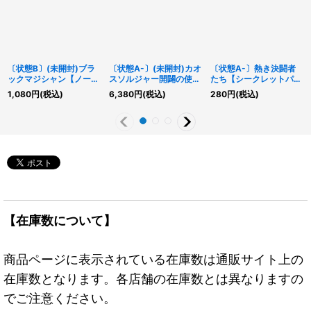
〔状態B〕(未開封)ブラ
〔状態A-〕(未開封)カオ
〔状態A-〕熱き決闘者
ックマジシャン【ノーマ
スソルジャー開闢の使者
たち【シークレットパラ
ルパラレル】{711C-
【クォーターセンチュリ
レル】{20AP-JP001}
1,080
円
(税込)
6,380
円
(税込)
280
円
(税込)
JP001}《モンスター》
ーシークレット】
《魔法》
{25DS-JP002}《モン
スター》
【在庫数について】
商品ページに表示されている在庫数は通販サイト上の
在庫数となります。各店舗の在庫数とは異なりますの
でご注意ください。