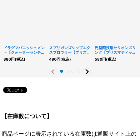
ドラグマパニッシュメン
スプリガンズシップエク
円盤闘技場セリオンズリ
ト【クォーターセンチュ
スブロウラー【プリズマ
ング【プリズマティック
リーシークレット】
ティックシークレット】
シークレット】{DIFO-
880
円
(税込)
480
円
(税込)
580
円
(税込)
{RC04-JP077}《罠》
{BLVO-JP046}《エク
JP053}《魔法》
シーズ》
【在庫数について】
商品ページに表示されている在庫数は通販サイト上の