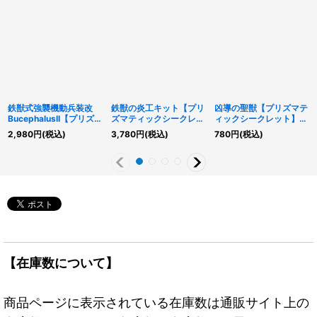
鉄獣式強襲機動兵装改
鉄獣の炎工キット【プリ
凶導の聖獣【プリズマテ
BucephalusII【プリズマ
ズマティックシークレッ
ィックシークレット】
ティックシークレット】
ト】{BPRO-JP025}
{DOOD-JP078}《罠》
2,980
円
(税込)
3,780
円
(税込)
780
円
(税込)
{PHHY-JP048}《リン
《モンスター》
ク》
【在庫数について】
商品ページに表示されている在庫数は通販サイト上の