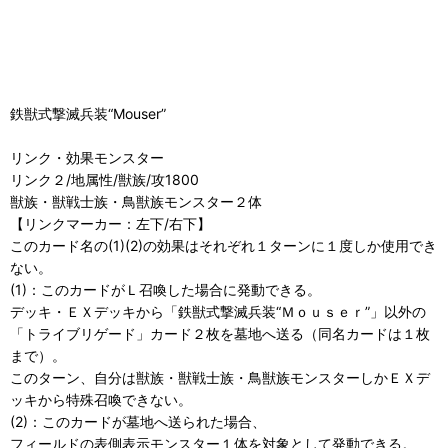
鉄獣式撃滅兵装“Mouser”
リンク・効果モンスター
リンク２/地属性/獣族/攻1800
獣族・獣戦士族・鳥獣族モンスター２体
【リンクマーカー：左下/右下】
このカード名の(1)(2)の効果はそれぞれ１ターンに１度しか使用でき
ない。
(1)：このカードがＬ召喚した場合に発動できる。
デッキ・ＥＸデッキから「鉄獣式撃滅兵装“Ｍｏｕｓｅｒ”」以外の
「トライブリゲード」カード２枚を墓地へ送る（同名カードは１枚
まで）。
このターン、自分は獣族・獣戦士族・鳥獣族モンスターしかＥＸデ
ッキから特殊召喚できない。
(2)：このカードが墓地へ送られた場合、
フィールドの表側表示モンスター１体を対象として発動できる。