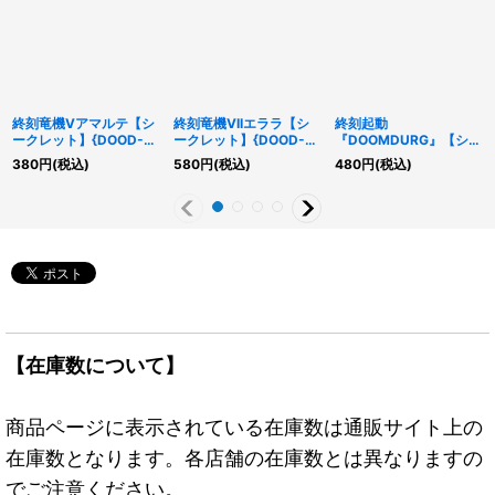
終刻竜機Vアマルテ【シ
終刻竜機VIIエララ【シ
終刻起動
ークレット】{DOOD-
ークレット】{DOOD-
『DOOMDURG』【シー
JP009}《モンスター》
JP010}《モンスター》
クレット】{DOOD-
380
円
(税込)
580
円
(税込)
480
円
(税込)
JP058}《魔法》
【在庫数について】
商品ページに表示されている在庫数は通販サイト上の
在庫数となります。各店舗の在庫数とは異なりますの
でご注意ください。