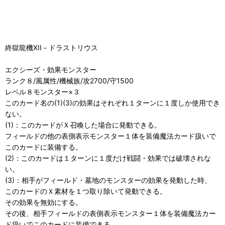
終獄龍機XII－ドラストリウス
エクシーズ・効果モンスター
ランク８/風属性/機械族/攻2700/守1500
レベル８モンスター×３
このカード名の(1)(3)の効果はそれぞれ１ターンに１度しか使用でき
ない。
(1)：このカードがＸ召喚した場合に発動できる。
フィールドの他の表側表示モンスター１体を装備魔法カード扱いで
このカードに装備する。
(2)：このカードは１ターンに１度だけ戦闘・効果では破壊されな
い。
(3)：相手がフィールド・墓地のモンスターの効果を発動した時、
このカードのＸ素材を１つ取り除いて発動できる。
その効果を無効にする。
その後、相手フィールドの表側表示モンスター１体を装備魔法カー
ド扱いでこのカードに装備できる。