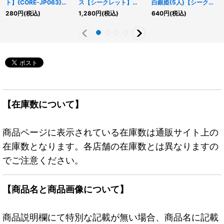
ト】{CORE-JP063}
ス【シークレット】
白銀姫(5人)【シークレ
《魔法》
{SECE-JP019}《モンス
ット】{QCAC-JP011}
280
円
(税込)
1,280
円
(税込)
640
円
(税込)
ター》
《モンスター》
【在庫数について】
商品ページに表示されている在庫数は通販サイト上の
在庫数となります。各店舗の在庫数とは異なりますの
でご注意ください。
【商品名と商品画像について】
商品説明欄にて特別な記載が無い場合、商品名に記載