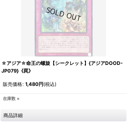
☆アジア☆命王の螺旋【シークレット】{アジアDOOD-
JP079}《罠》
販売価格
:
1,480
円
(税込)
在庫数 ×
商品詳細