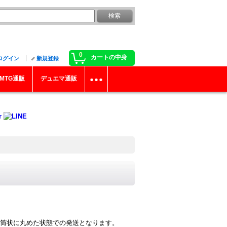
0
カートの中身
ログイン
新規登録
MTG通販
デュエマ通販
筒状に丸めた状態での発送となります。