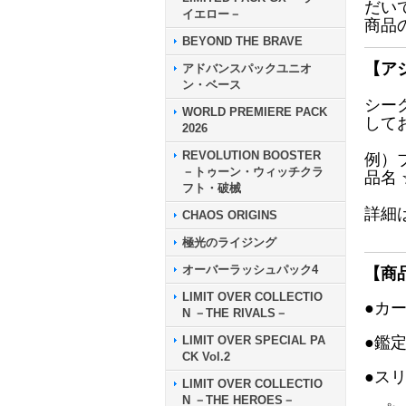
だい
イエロー－
商品
BEYOND THE BRAVE
【ア
アドバンスパックユニオ
ン・ベース
シー
WORLD PREMIERE PACK
して
2026
REVOLUTION BOOSTER
例）
－トゥーン・ウィッチクラ
品名
フト・破械
詳細
CHAOS ORIGINS
極光のライジング
オーバーラッシュパック4
【商
LIMIT OVER COLLECTIO
●カ
N －THE RIVALS－
LIMIT OVER SPECIAL PA
●鑑
CK Vol.2
●ス
LIMIT OVER COLLECTIO
N －THE HEROES－