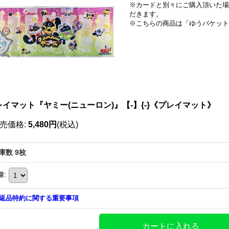
※カードと別々にご購入頂いた場
だきます。
※こちらの商品は「ゆうパケット
レイマット『ヤミー(ニューロン)』【-】{-}《プレイマット》
売価格
:
5,480円
(税込)
庫数 9枚
量
:
返品特約に関する重要事項