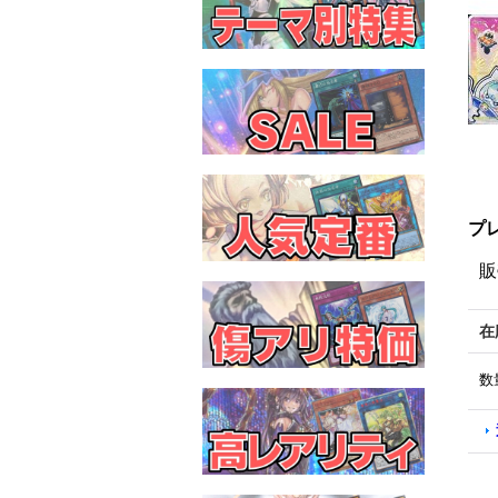
プ
販
在
数