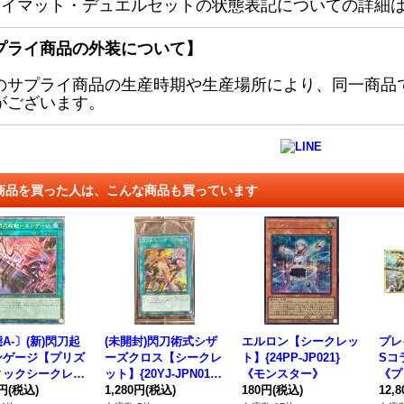
レイマット・デュエルセットの状態表記についての詳細
プライ商品の外装について】
のサプライ商品の生産時期や生産場所により、同一商品
がございます。
商品を買った人は、こんな商品も買っています
A-〕(新)閃刀起
(未開封)閃刀術式シザ
エルロン【シークレッ
プレ
ンゲージ【プリズ
ーズクロス【シークレ
ト】{24PP-JP021}
Sコラ
ィックシークレッ
ット】{20YJ-JPN01}
《モンスター》
《プ
LF1-JP043}
0円
(税込)
《魔法》
1,280円
(税込)
180円
(税込)
12,