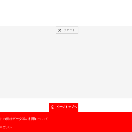
リセット
ページトップへ
トの価格データ等の利用について
マガジン