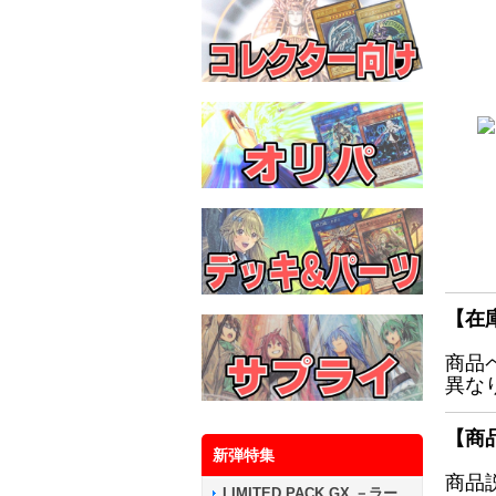
【在
商品
異な
【商
新弾特集
商品
LIMITED PACK GX －ラー