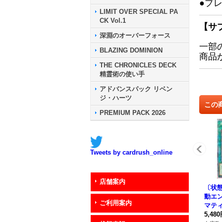
●プ
LIMIT OVER SPECIAL PA
CK Vol.1
【サ
深淵のオーバーフォース
一部
BLAZING DOMINION
商品
THE CHRONICLES DECK
精霊術の使い手
アドバンスパック リベン
ジ・ハーツ
この
PREMIUM PACK 2026
Tweets by cardrush_online
店舗案内
〔状態
動エ
ご利用案内
マテ
ト】{S
5,48