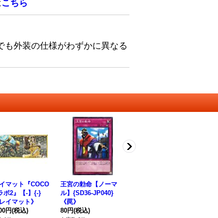
は
こちら
でも外装の仕様がわずかに異なる
イマット『COCO
王宮の勅命【ノーマ
プレイマット『ティア
〔
ボ2』【-】{-}
ル】{SD36-JP040}
ラメンツ(YCSJ2022O
ン
レイマット》
《罠》
SAKA)』【-】{-}《プ
P-
800円
(税込)
80円
(税込)
レイマット》
4,480円
(税込)
ー
38