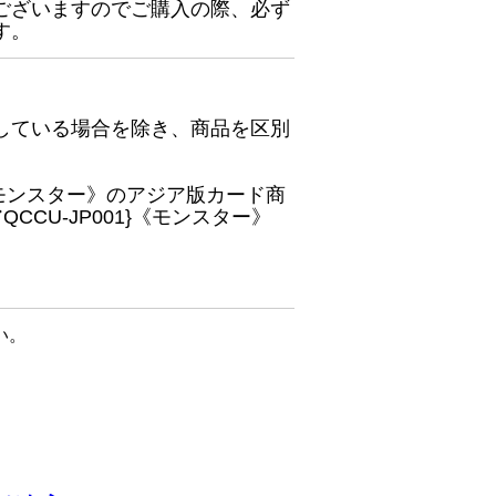
ございますのでご購入の際、必ず
す。
している場合を除き、商品を区別
}《モンスター》のアジア版カード商
CU-JP001}《モンスター》
い。