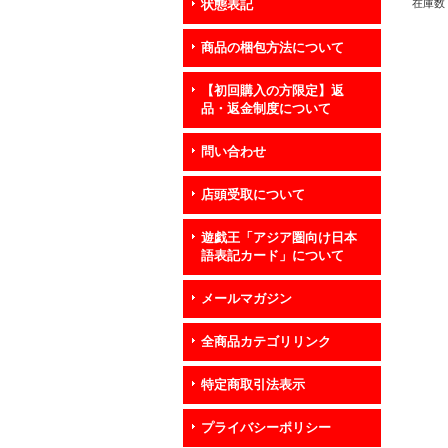
《魔
在庫数 
状態表記
商品の梱包方法について
【初回購入の方限定】返
品・返金制度について
問い合わせ
店頭受取について
遊戯王「アジア圏向け日本
語表記カード」について
メールマガジン
全商品カテゴリリンク
特定商取引法表示
プライバシーポリシー