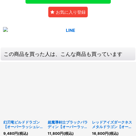
お気に入り登録
この商品を買った人は、こんな商品も買っています
幻刃竜ビルドドラゴン
超魔導剣士ブラックパラ
レッドアイズダークネス
【オーバーラッシュレ
ディン【オーバーラッシ
メタルドラゴン【オーバ
ア】{RD/TB01-JP044}
ュレア】{RD/5TH1-
ーラッシュレア】
9,480
円
(税込)
11,800
円
(税込)
16,800
円
(税込)
《RDモンスター》
JP002}《RDフュージョ
{RD/KP23-JP000}