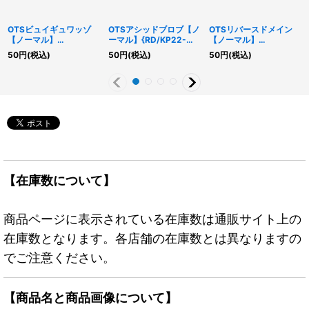
OTSビュイギュワッゾ
OTSアシッドブロブ【ノ
OTSリバースドメイン
【ノーマル】
ーマル】{RD/KP22-
【ノーマル】
{RD/KP22-JP006}
JP001}《RDモンスタ
{RD/KP22-JP042}
50
円
(税込)
50
円
(税込)
50
円
(税込)
《RDモンスター》
ー》
《RD魔法》
【在庫数について】
商品ページに表示されている在庫数は通販サイト上の
在庫数となります。各店舗の在庫数とは異なりますの
でご注意ください。
【商品名と商品画像について】