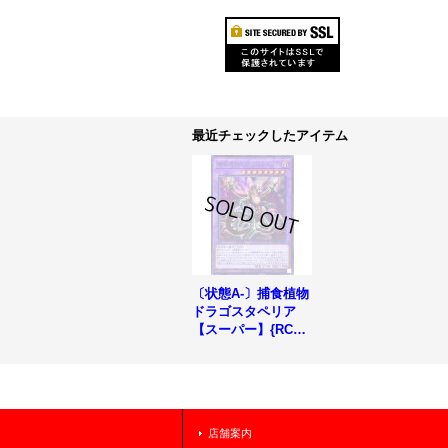
最近チェックしたアイテム
〔状態A-〕捕食植物
ドラゴスタペリア
【スーパー】{RC04-
JP028}《融合》
店舗案内