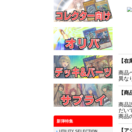
【在
商品
異な
【商
商品
だい
商品
新弾特集
【ア
UTILITY SELECTION