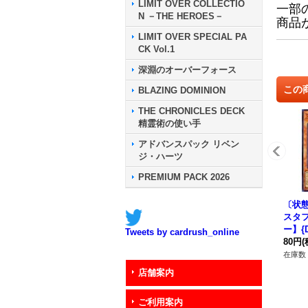
LIMIT OVER COLLECTIO
一部
N －THE HEROES－
商品
LIMIT OVER SPECIAL PA
CK Vol.1
深淵のオーバーフォース
この
BLAZING DOMINION
THE CHRONICLES DECK
精霊術の使い手
アドバンスパック リベン
ジ・ハーツ
PREMIUM PACK 2026
〔状
スタ
ー】{D
Tweets by cardrush_online
《モ
80円
(
在庫数 
店舗案内
ご利用案内