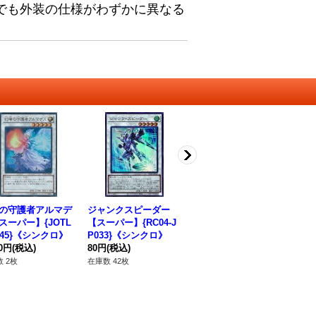
でも外装の仕様がわずかに異なる
の守護者アルマデ
ジャンクスピーダー
メンタルプロシージャ
暗
スーパー】{JOTL
【スーパー】{RC04-J
ー【スーパー】{DUAD
ァ
P045}《シンクロ》
P033}《シンクロ》
-JP015}《モンスタ
JP
80円
(税込)
80円
(税込)
ー》
180円
(税込)
18
 2枚
在庫数 42枚
在庫数 98枚
在庫