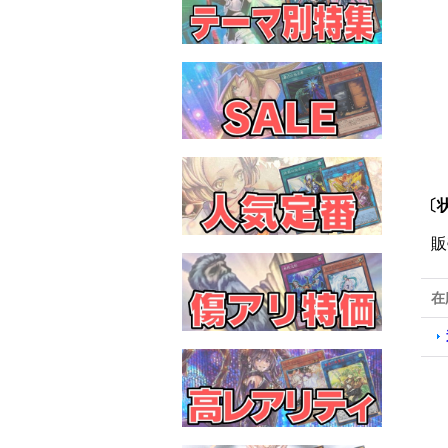
〔状
販
在