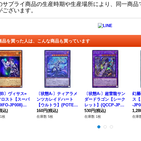
のサプライ商品の生産時期や生産場所により、同一商品
がございます。
商品を買った人は、こんな商品も買っています
態B〕ヴィサス=
〔状態A-〕ティアラメ
〔状態A-〕超雷龍サン
幻層
フロスト【スーパ
ンツカレイドハート
ダードラゴン【シーク
ス【
IFO-JP008}
【ウルトラ】{POTE-J
レット】{QCCP-JP17
-J
ンスター》
税込)
P043}《融合》
160円
(税込)
3}《融合》
530円
(税込)
1,2
1枚
在庫数 5枚
在庫数 1枚
在庫数