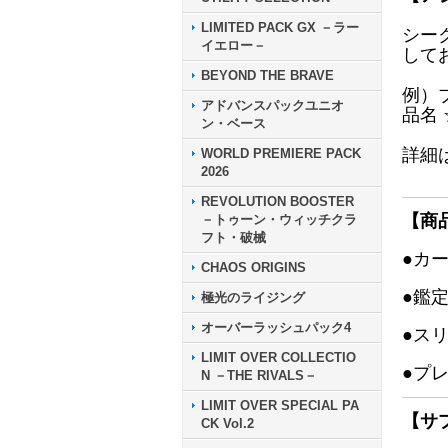
LIMITED PACK GX －ラー
シー
イエロー－
して
BEYOND THE BRAVE
例）
アドバンスパックユニオ
品名
ン・ベース
詳細
WORLD PREMIERE PACK
2026
REVOLUTION BOOSTER
【商
－トゥーン・ウィッチクラ
フト・破械
●カ
CHAOS ORIGINS
●鑑
極光のライジング
オーバーラッシュパック4
●ス
LIMIT OVER COLLECTIO
●プ
N －THE RIVALS－
LIMIT OVER SPECIAL PA
【サ
CK Vol.2