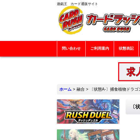
遊戯王 カード通販サイト
問い合わせ
ご利用案内
状態表記
ホーム
>
融合
>
〔状態A-〕捕食植物ドラゴス
〔状