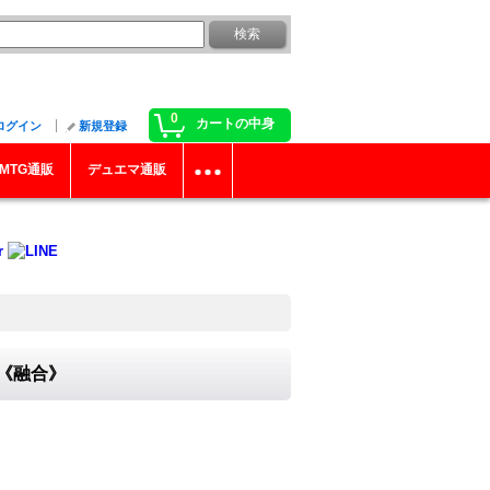
0
カートの中身
ログイン
新規登録
MTG通販
デュエマ通販
}《融合》