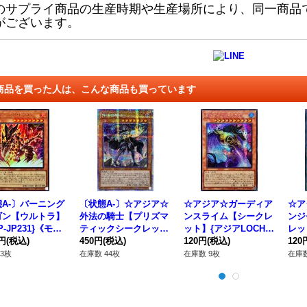
のサプライ商品の生産時期や生産場所により、同一商品
がございます。
商品を買った人は、こんな商品も買っています
A-〕バーニング
〔状態A-〕☆アジア☆
☆アジア☆ガーディア
☆ア
ゴン【ウルトラ】
外法の騎士【プリズマ
ンスライム【シークレ
ンジ
P-JP231}《モン
ティックシークレッ
ット】{アジアLOCH-J
レッ
ー》
0円
(税込)
ト】{アジアDIFO-JP0
450円
(税込)
P039}《モンスター》
120円
(税込)
-JP
120
23}《モンスター》
3枚
在庫数 44枚
在庫数 9枚
在庫数