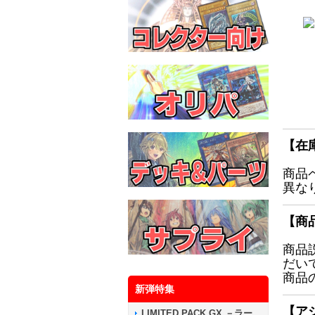
【在
商品
異な
【商
商品
だい
商品
新弾特集
【ア
LIMITED PACK GX －ラー