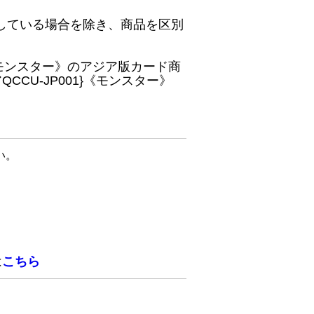
している場合を除き、商品を区別
}《モンスター》のアジア版カード商
CU-JP001}《モンスター》
い。
は
こちら