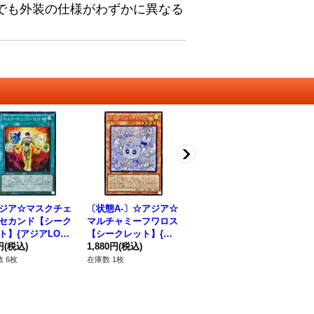
でも外装の仕様がわずかに異なる
ジア☆マスクチェ
〔状態A-〕☆アジア☆
☆アジア☆EHEROシ
☆
セカンド【シーク
マルチャミーフワロス
ニスターネクロム【シ
フ
ト】{アジアLOCH
【シークレット】{ア
ークレット】{アジアL
ク
068}《魔法》
円
(税込)
ジアLOCH-JP047}
1,880円
(税込)
OCH-JP041}《モンス
120円
(税込)
CH
12
《モンスター》
ター》
ー
 6枚
在庫数 1枚
在庫数 1枚
在庫