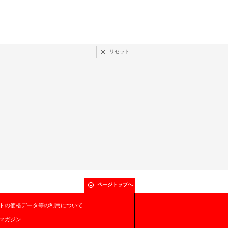
リセット
ページトップへ
トの価格データ等の利用について
マガジン