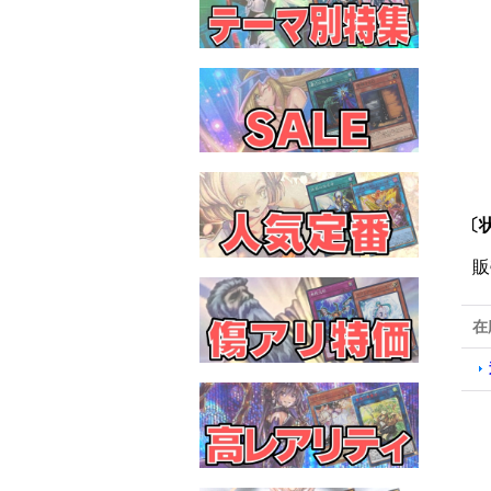
〔
販
在