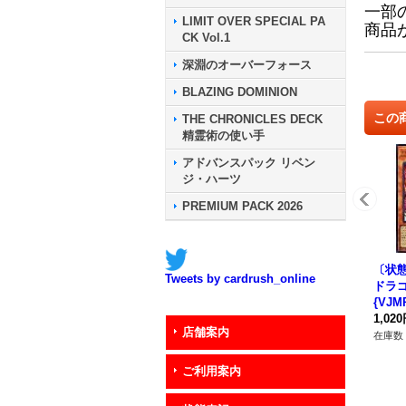
一部
LIMIT OVER SPECIAL PA
商品
CK Vol.1
深淵のオーバーフォース
BLAZING DOMINION
この
THE CHRONICLES DECK
精霊術の使い手
アドバンスパック リベン
ジ・ハーツ
PREMIUM PACK 2026
〔状態
Tweets by cardrush_online
ドラ
{VJM
スタ
1,02
店舗案内
在庫数 
ご利用案内