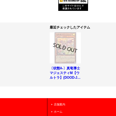
最近チェックしたアイテム
〔状態A-〕真竜導士
マジェスティM【ウ
ルトラ】{DOOD-JP
S08}《モンスター》
店舗案内
ホーム