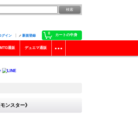
0
カートの中身
ログイン
新規登録
MTG通販
デュエマ通販
}《モンスター》