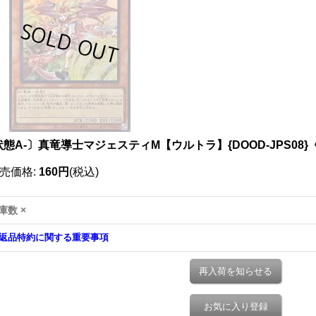
状態A-〕真竜導士マジェスティM【ウルトラ】{DOOD-JPS08
売価格
:
160円
(税込)
庫数 ×
返品特約に関する重要事項
再入荷を知らせる
お気に入り登録