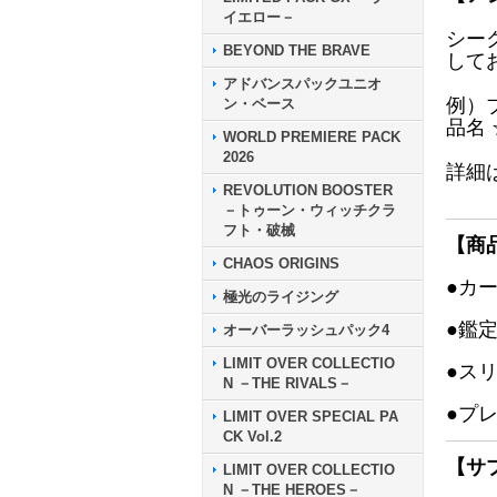
イエロー－
シー
BEYOND THE BRAVE
して
アドバンスパックユニオ
例）
ン・ベース
品名
WORLD PREMIERE PACK
2026
詳細
REVOLUTION BOOSTER
－トゥーン・ウィッチクラ
フト・破械
【商
CHAOS ORIGINS
●カ
極光のライジング
●鑑
オーバーラッシュパック4
LIMIT OVER COLLECTIO
●ス
N －THE RIVALS－
●プ
LIMIT OVER SPECIAL PA
CK Vol.2
【サ
LIMIT OVER COLLECTIO
N －THE HEROES－