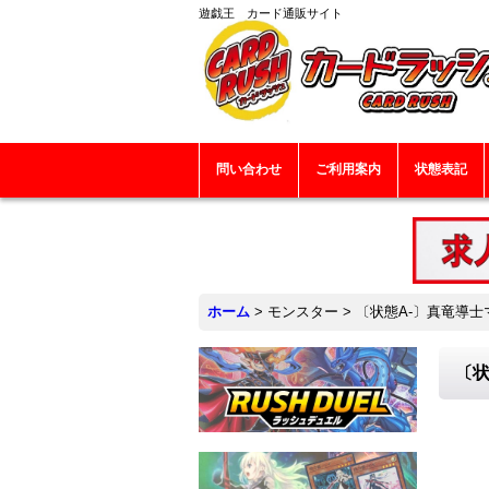
遊戯王 カード通販サイト
問い合わせ
ご利用案内
状態表記
ホーム
>
モンスター
>
〔状態A-〕真竜導士マ
〔状