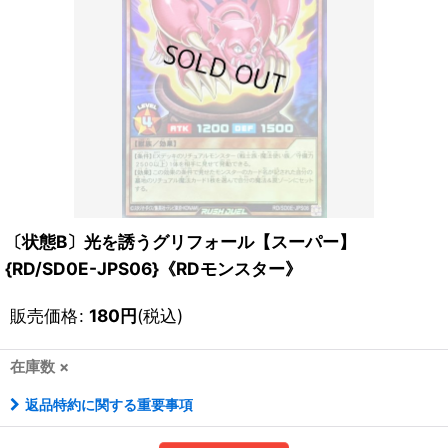
〔状態B〕光を誘うグリフォール【スーパー】
{RD/SD0E-JPS06}《RDモンスター》
販売価格
:
180
円
(税込)
在庫数 ×
返品特約に関する重要事項