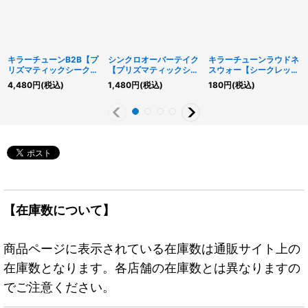
キラーチューンB2B【プ
シンクロオーバーテイク
キラーチューンラウドネ
リズマティックシークレ
【プリズマティックシー
スウォー【シークレッ
ット】{BLZD-JP042}
クレット】{DAMA-
ト】{DBPR-JP038}
4,480
円
(税込)
1,480
円
(税込)
180
円
(税込)
《シンクロ》
JP067}《魔法》
《シンクロ》
【在庫数について】
商品ページに表示されている在庫数は通販サイト上の
在庫数となります。各店舗の在庫数とは異なりますの
でご注意ください。