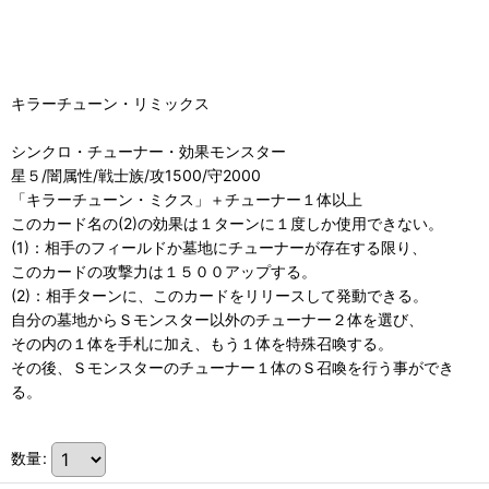
キラーチューン・リミックス
シンクロ・チューナー・効果モンスター
星５/闇属性/戦士族/攻1500/守2000
「キラーチューン・ミクス」＋チューナー１体以上
このカード名の(2)の効果は１ターンに１度しか使用できない。
(1)：相手のフィールドか墓地にチューナーが存在する限り、
このカードの攻撃力は１５００アップする。
(2)：相手ターンに、このカードをリリースして発動できる。
自分の墓地からＳモンスター以外のチューナー２体を選び、
その内の１体を手札に加え、もう１体を特殊召喚する。
その後、Ｓモンスターのチューナー１体のＳ召喚を行う事ができ
る。
数量
: