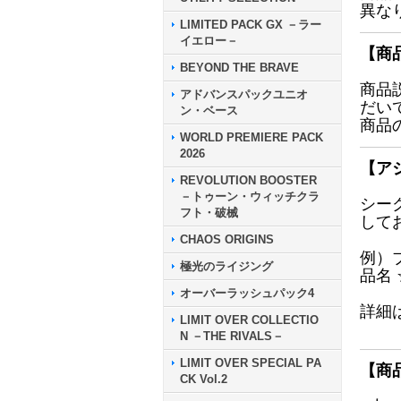
異な
LIMITED PACK GX －ラー
イエロー－
【商
BEYOND THE BRAVE
商品
アドバンスパックユニオ
だい
ン・ベース
商品
WORLD PREMIERE PACK
2026
【ア
REVOLUTION BOOSTER
－トゥーン・ウィッチクラ
シー
フト・破械
して
CHAOS ORIGINS
例）
極光のライジング
品名
オーバーラッシュパック4
詳細
LIMIT OVER COLLECTIO
N －THE RIVALS－
LIMIT OVER SPECIAL PA
【商
CK Vol.2