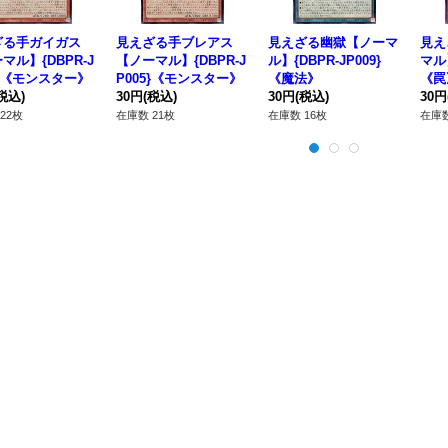
ざる手ガイガス
見えざる手ブレアス
見えざる幽獄【ノーマ
見え
マル】{DBPR-J
【ノーマル】{DBPR-J
ル】{DBPR-JP009}
マル】
4}《モンスター》
P005}《モンスター》
《魔法》
《罠
税込)
30円
(税込)
30円
(税込)
30円
22枚
在庫数 21枚
在庫数 16枚
在庫数