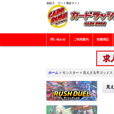
遊戯王 カード通販サイト
問い合わせ
ご利用案内
状態表記
ホーム
>
モンスター
>
見えざる手ゴッドス【ノ
見え