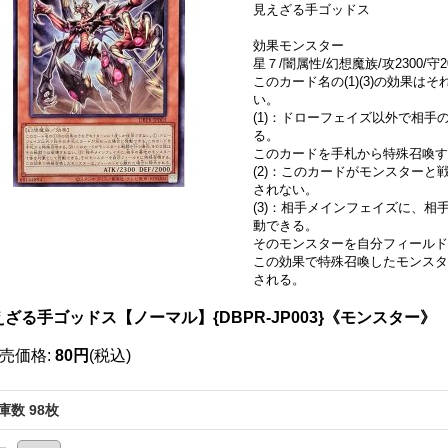
見えざる手ゴッドス
効果モンスター
星７/闇属性/幻想魔族/攻2300/守2
このカード名の(1)(3)の効果
い。
(1)：ドローフェイズ以外で相
る。
このカードを手札から特殊召喚す
(2)：このカードがモンスター
されない。
(3)：相手メインフェイズに、
動できる。
そのモンスターを自分フィールド
この効果で特殊召喚したモンスタ
される。
えざる手ゴッドス【ノーマル】{DBPR-JP003}《モンスター》
売価格
:
80円
(税込)
庫数 98枚