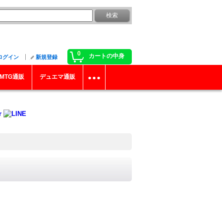
0
カートの中身
ログイン
新規登録
MTG通販
デュエマ通販