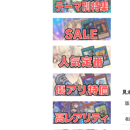
見
販
在