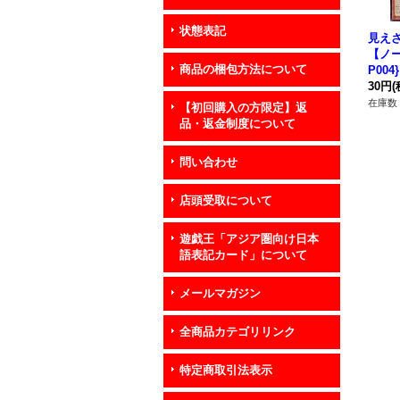
状態表記
見え
【ノー
商品の梱包方法について
P00
30円
(
在庫数 
【初回購入の方限定】返
品・返金制度について
問い合わせ
店頭受取について
遊戯王「アジア圏向け日本
語表記カード」について
メールマガジン
全商品カテゴリリンク
特定商取引法表示