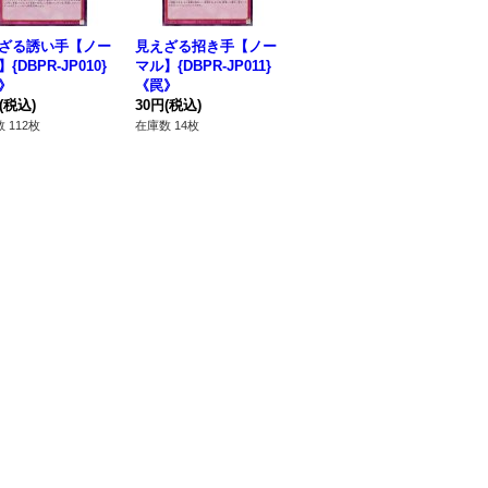
ざる誘い手【ノー
見えざる招き手【ノー
見えざる神ゼノ【スー
見
{DBPR-JP010}
マル】{DBPR-JP011}
パー】{DBPR-JP007}
マル
》
《罠》
《融合》
《
(税込)
30円
(税込)
80円
(税込)
50
 112枚
在庫数 14枚
在庫数 322枚
在庫