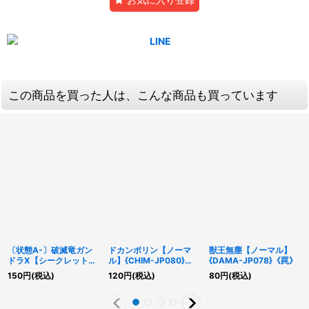
この商品を買った人は、こんな商品も買っています
〔状態A-〕破滅竜ガン
ドカンポリン【ノーマ
獣王無塵【ノーマル】
ドラX【シークレット】
ル】{CHIM-JP080}
{DAMA-JP078}《罠》
{20TH-JPC59}《モン
《罠》
150
円
(税込)
120
円
(税込)
80
円
(税込)
スター》