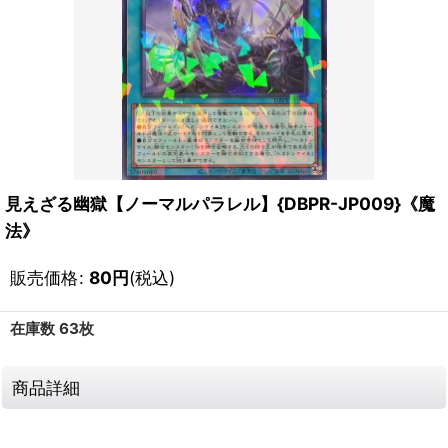
見えざる幽獄【ノーマルパラレル】{DBPR-JP009}《魔
法》
販売価格
:
80
円
(税込)
在庫数 63枚
商品詳細