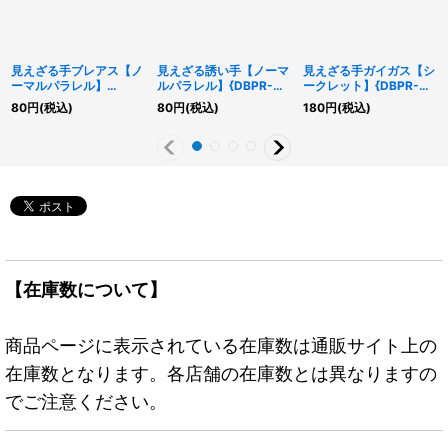
見えざる手ブレアス【ノ
見えざる誘い手【ノーマ
見えざる手ガイガス【シ
ーマルパラレル】
ルパラレル】{DBPR-
ークレット】{DBPR-
{DBPR-JP005}《モン
JP010}《罠》
JP004}《モンスター》
80
円
(税込)
80
円
(税込)
180
円
(税込)
スター》
【在庫数について】
商品ページに表示されている在庫数は通販サイト上の
在庫数となります。各店舗の在庫数とは異なりますの
でご注意ください。