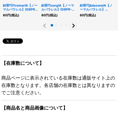
糾罪巧FtromarIA【ノー
糾罪巧αorgIA【ノーマ
糾罪巧βalazoneIA【ノ
マルパラレル】{DBPR-
ルパラレル】{DBPR-
ーマルパラレル】
JP018}《モンスター》
JP016}《モンスター》
{DBPR-JP017}《モンス
80
円
(税込)
80
円
(税込)
80
円
(税込)
ター》
【在庫数について】
商品ページに表示されている在庫数は通販サイト上の
在庫数となります。各店舗の在庫数とは異なりますの
でご注意ください。
【商品名と商品画像について】