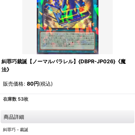
糾罪巧裁誕【ノーマルパラレル】{DBPR-JP026}《魔
法》
販売価格
:
80
円
(税込)
在庫数 53枚
商品詳細
糾罪巧－裁誕