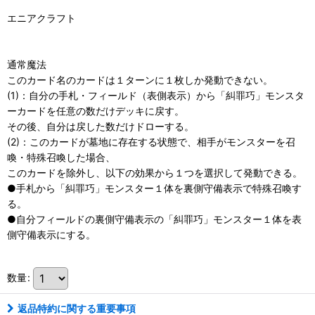
エニアクラフト
通常魔法
このカード名のカードは１ターンに１枚しか発動できない。
(1)：自分の手札・フィールド（表側表示）から「糾罪巧」モンスタ
ーカードを任意の数だけデッキに戻す。
その後、自分は戻した数だけドローする。
(2)：このカードが墓地に存在する状態で、相手がモンスターを召
喚・特殊召喚した場合、
このカードを除外し、以下の効果から１つを選択して発動できる。
●手札から「糾罪巧」モンスター１体を裏側守備表示で特殊召喚す
る。
●自分フィールドの裏側守備表示の「糾罪巧」モンスター１体を表
側守備表示にする。
数量
:
返品特約に関する重要事項