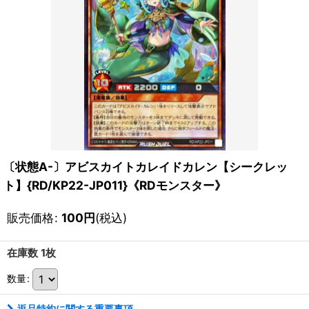
〔状態A-〕アビスカイトカレイドカレン【シークレッ
ト】{RD/KP22-JP011}《RDモンスター》
販売価格
:
100
円
(税込)
在庫数 1枚
数量
:
返品特約に関する重要事項