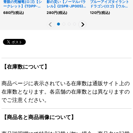
青眼の究極竜(ロゴ)【シ
影の災い【ノーマルパラ
ブルーアイズタイラント
ークレット】{TDPP-
レル】{25PR-JP005}
ドラゴン(ロゴ)【ウルト
JP018}《融合》
《罠》
ラ】{25LP-JP019}《融
680
円
(税込)
280
円
(税込)
120
円
(税込)
合》
【在庫数について】
商品ページに表示されている在庫数は通販サイト上の
在庫数となります。各店舗の在庫数とは異なりますの
でご注意ください。
【商品名と商品画像について】