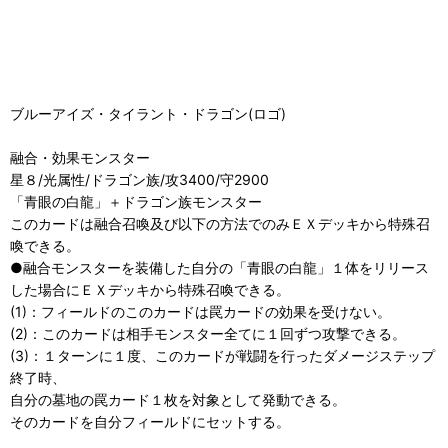
ブルーアイズ・タイラント・ドラゴン(ロゴ)
融合・効果モンスター
星８/光属性/ドラゴン族/攻3400/守2900
「青眼の白龍」＋ドラゴン族モンスター
このカードは融合召喚及び以下の方法でのみＥＸデッキから特殊召
喚できる。
●融合モンスターを装備した自分の「青眼の白龍」１体をリリース
した場合にＥＸデッキから特殊召喚できる。
(1)：フィールドのこのカードは罠カードの効果を受けない。
(2)：このカードは相手モンスター全てに１回ずつ攻撃できる。
(3)：１ターンに１度、このカードが戦闘を行ったダメージステップ
終了時、
自分の墓地の罠カード１枚を対象として発動できる。
そのカードを自分フィールドにセットする。