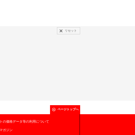
リセット
ページトップへ
トの価格データ等の利用について
マガジン