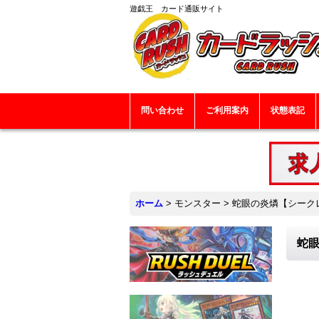
遊戯王 カード通販サイト
問い合わせ
ご利用案内
状態表記
ホーム
>
モンスター
>
蛇眼の炎燐【シークレッ
蛇眼