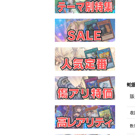
蛇眼
販
在
数