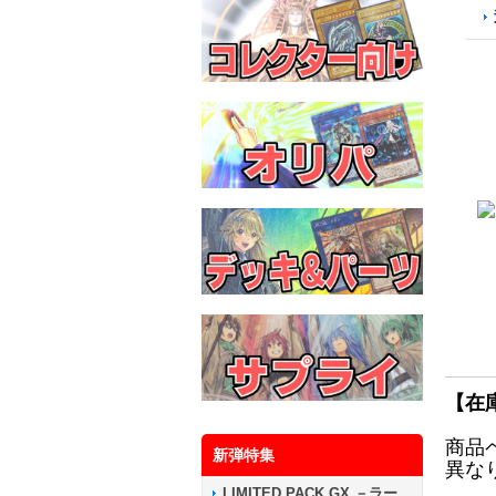
【在
商品
新弾特集
異な
LIMITED PACK GX －ラー