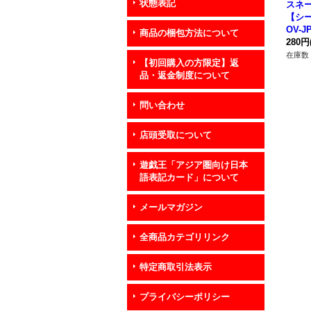
状態表記
スネ
【シー
OV-
商品の梱包方法について
ー》
280円
在庫数 
【初回購入の方限定】返
品・返金制度について
問い合わせ
店頭受取について
遊戯王「アジア圏向け日本
語表記カード」について
メールマガジン
全商品カテゴリリンク
特定商取引法表示
プライバシーポリシー