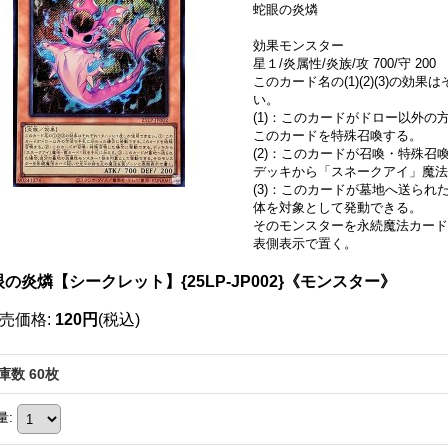
蛇眼の炎燐
効果モンスター
星１/炎属性/炎族/攻 700/守 200
このカード名の(1)(2)(3)の
い。
(1)：このカードがドロー以外
このカードを特殊召喚する。
(2)：このカードが召喚・特殊召
デッキから「スネークアイ」魔法
(3)：このカードが墓地へ送ら
体を対象として発動できる。
そのモンスターを永続魔法カード
表側表示で置く。
の炎燐【シークレット】{25LP-JP002}《モンスター》
売価格
:
120円
(税込)
庫数 60枚
量
: