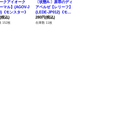
ークアイオーク
〔状態A-〕原罪のディ
スネークアイエクセル
蛇
ーマル】{AGOV-J
アベルゼ【レリーフ】
【スーパー】{AGOV-J
レッ
08}《モンスター》
{LEDE-JP012}《モン
P007}《モンスター》
5
(税込)
スター》
280円
(税込)
220円
(税込)
78
 152枚
在庫数 11枚
在庫数 34枚
在庫