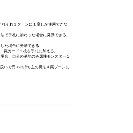
効果はそれぞれ１ターンに１度しか使用できな
の方法で手札に加わった場合に発動できる。
喚した場合に発動できる。
・罠カード１枚を手札に加える。
れた場合、自分の墓地の炎属性モンスター１
扱いで元々の持ち主の魔法＆罠ゾーンに