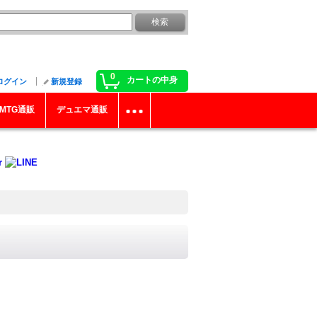
0
カートの中身
ログイン
新規登録
MTG通販
デュエマ通販