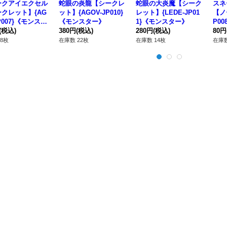
ークアイエクセル
蛇眼の炎龍【シークレ
蛇眼の大炎魔【シーク
スネ
クレット】{AG
ット】{AGOV-JP010}
レット】{LEDE-JP01
【ノ
JP007}《モンスタ
《モンスター》
1}《モンスター》
P0
(税込)
380円
(税込)
280円
(税込)
80円
8枚
在庫数 22枚
在庫数 14枚
在庫数