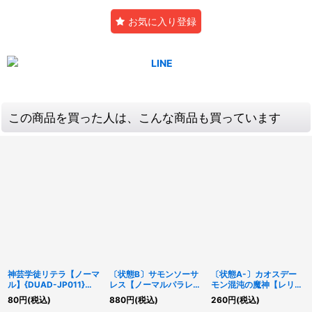
お気に入り登録
この商品を買った人は、こんな商品も買っています
神芸学徒リテラ【ノーマ
〔状態B〕サモンソーサ
〔状態A-〕カオスデー
ル】{DUAD-JP011}
レス【ノーマルパラレ
モン混沌の魔神【レリー
《モンスター》
ル】{RB07-JP001}《リ
フ】{PHHY-JP039}
80
円
(税込)
880
円
(税込)
260
円
(税込)
ンク》
《シンクロ》