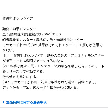
背信聖徒シルヴィア
融合・効果モンスター
星６/闇属性/幻想魔族/攻1900/守1500
幻想魔族モンスター＋魔法使い族・光属性モンスター
このカード名の(2)(3)の効果はそれぞれ１ターンに１度しか使用で
きない。
(1)：「背信聖徒シルヴィア」以外の自分の「アザミナ」モンスター
が相手に与える戦闘ダメージは倍になる。
(2)：相手が魔法・罠・モンスターの効果を発動した時、このカード
をリリースして発動できる。
その効果を無効にする。
(3)：このカードが戦闘・効果で破壊された場合に発動できる。
デッキから「罪宝」罠カード１枚を手札に加える。
返品特約に関する重要事項