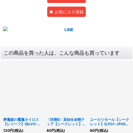
お気に入り登録
この商品を買った人は、こんな商品も買っています
夢魔鏡の魘魔ネイロス
〔状態B〕原始生命態テ
ユーカリモール【シーク
【レリーフ】{BLVO-
ィア【シークレット】
レット】{LPG1-JP003}
JP042}《融合》
{WPP5-JP070}《モン
《モンスター》
120
円
(税込)
80
円
(税込)
80
円
(税込)
スター》