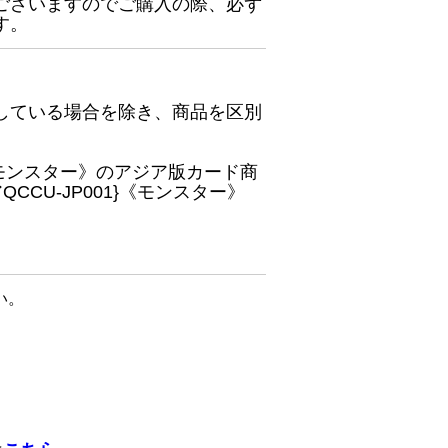
ございますのでご購入の際、必ず
す。
している場合を除き、商品を区別
}《モンスター》のアジア版カード商
CU-JP001}《モンスター》
い。