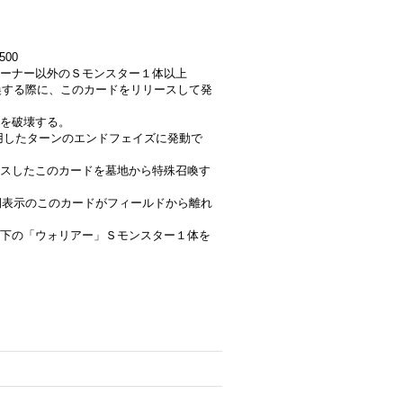
500
ーナー以外のＳモンスター１体以上
召喚する際に、このカードをリリースして発
を破壊する。
を適用したターンのエンドフェイズに発動で
スしたこのカードを墓地から特殊召喚す
表側表示のこのカードがフィールドから離れ
下の「ウォリアー」Ｓモンスター１体を