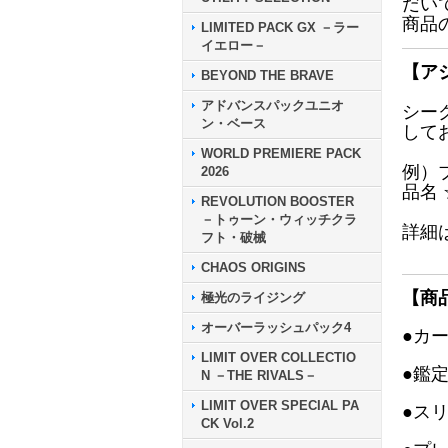
だい
商品
LIMITED PACK GX －ラー
イエロー－
【ア
BEYOND THE BRAVE
アドバンスパックユニオ
シー
ン・ベース
して
WORLD PREMIERE PACK
例）
2026
品名
REVOLUTION BOOSTER
－トゥーン・ウィッチクラ
詳細
フト・破械
CHAOS ORIGINS
【商
極光のライジング
オーバーラッシュパック4
●カ
LIMIT OVER COLLECTIO
●鑑
N －THE RIVALS－
LIMIT OVER SPECIAL PA
●ス
CK Vol.2