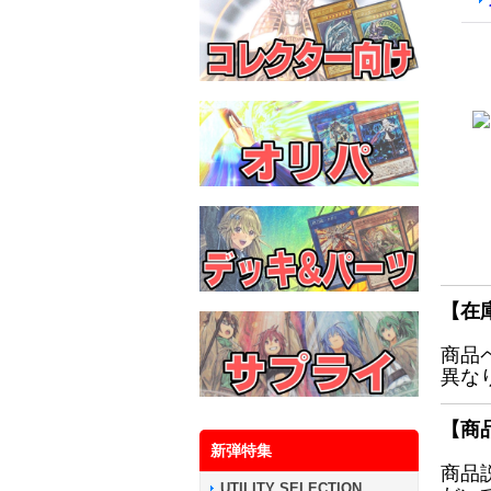
【在
商品
異な
【商
新弾特集
商品
UTILITY SELECTION