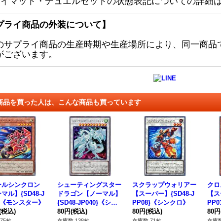
レイマット・デュエルセットの状態表記についての詳細
プライ商品の外装について】
のサプライ商品の生産時期や生産場所により、同一商品
がございます。
商品を買った人は、こんな商品も買っています
ールシンクロン
シューティングスター
スクラップウォリアー
クロ
マル】{SD48-J
ドラゴン【ノーマル】
【スーパー】{SD48-J
【ス
8}《モンスター》
{SD48-JP040}《シン
PP08}《シンクロ》
PP
(税込)
クロ》
80円
(税込)
80円
(税込)
80円
75枚
在庫数 138枚
在庫数 71枚
在庫数