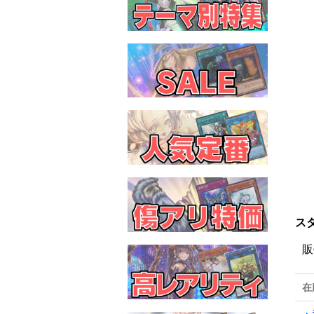
ス
販
在