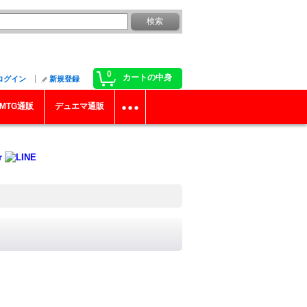
0
カートの中身
ログイン
新規登録
MTG通販
デュエマ通販