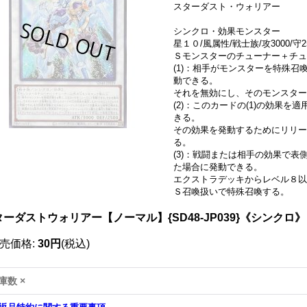
スターダスト・ウォリアー
シンクロ・効果モンスター
星１０/風属性/戦士族/攻3000/守2
Ｓモンスターのチューナー＋チュ
(1)：相手がモンスターを特殊
動できる。
それを無効にし、そのモンスター
(2)：このカードの(1)の効果
きる。
その効果を発動するためにリリー
る。
(3)：戦闘または相手の効果で
た場合に発動できる。
エクストラデッキからレベル８以
Ｓ召喚扱いで特殊召喚する。
ターダストウォリアー【ノーマル】{SD48-JP039}《シンクロ》
売価格
:
30円
(税込)
庫数 ×