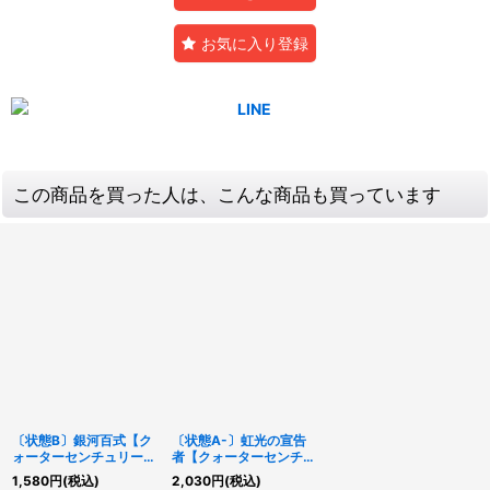
お気に入り登録
この商品を買った人は、こんな商品も買っています
〔状態B〕銀河百式【ク
〔状態A-〕虹光の宣告
ォーターセンチュリーシ
者【クォーターセンチュ
ークレット】{QCCP-
リーシークレット】
1,580
円
(税込)
2,030
円
(税込)
JP066}《魔法》
{RC04-JP032}《シン