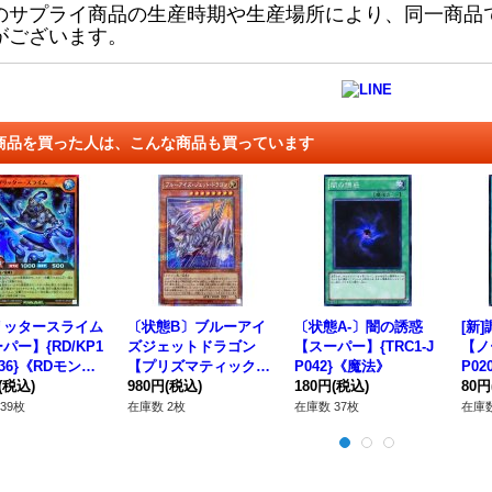
のサプライ商品の生産時期や生産場所により、同一商品
がございます。
商品を買った人は、こんな商品も買っています
リッタースライム
〔状態B〕ブルーアイ
〔状態A-〕闇の誘惑
[新
パー】{RD/KP1
ズジェットドラゴン
【スーパー】{TRC1-J
【ノ
036}《RDモンス
【プリズマティックシ
P042}《魔法》
P0
》
(税込)
ークレット】{BACH-J
980円
(税込)
180円
(税込)
80円
P004}《モンスター》
39枚
在庫数 2枚
在庫数 37枚
在庫数