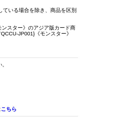
している場合を除き、商品を区別
}《モンスター》のアジア版カード商
CU-JP001}《モンスター》
い。
は
こちら