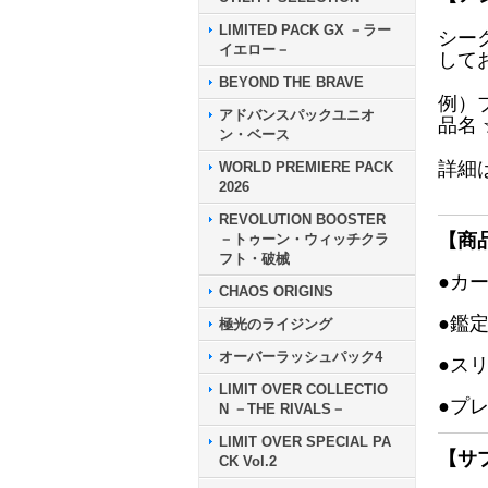
LIMITED PACK GX －ラー
シー
イエロー－
して
BEYOND THE BRAVE
例）
アドバンスパックユニオ
品名
ン・ベース
詳細
WORLD PREMIERE PACK
2026
REVOLUTION BOOSTER
【商
－トゥーン・ウィッチクラ
フト・破械
●カ
CHAOS ORIGINS
●鑑
極光のライジング
オーバーラッシュパック4
●ス
LIMIT OVER COLLECTIO
●プ
N －THE RIVALS－
LIMIT OVER SPECIAL PA
【サ
CK Vol.2