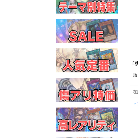
〔状
販
在