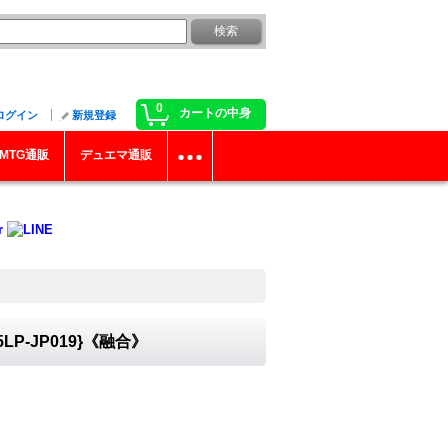
0
カートの中身
ログイン
新規登録
MTG通販
デュエマ通販
P-JP019}《融合》