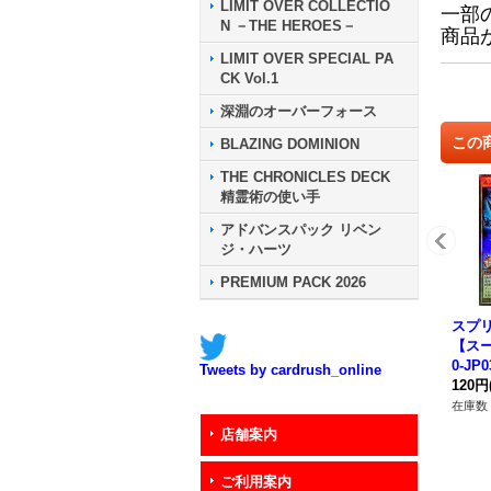
LIMIT OVER COLLECTIO
一部
N －THE HEROES－
商品
LIMIT OVER SPECIAL PA
CK Vol.1
深淵のオーバーフォース
この
BLAZING DOMINION
THE CHRONICLES DECK
精霊術の使い手
アドバンスパック リベン
ジ・ハーツ
PREMIUM PACK 2026
スプ
【スー
0-JP
Tweets by cardrush_online
ター
120円
在庫数 
店舗案内
ご利用案内