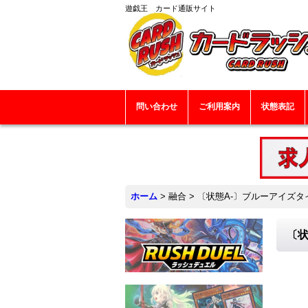
遊戯王 カード通販サイト
問い合わせ
ご利用案内
状態表記
ホーム
>
融合
>
〔状態A-〕ブルーアイズタイラ
〔状