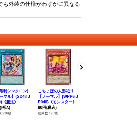
でも外装の仕様がわずかに異なる
]調律(シンクロン)
こちょぼの人形祀り
ボスオンパレード【ノ
ビ
ーマル】{SD48-J
【ノーマル】{WPP6-J
ーマル】{BPRO-JP06
【
20}《魔法》
P048}《モンスター》
4}《魔法》
P
(税込)
80円
(税込)
80円
(税込)
30
 226枚
在庫数 173枚
在庫数 84枚
在庫