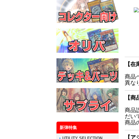
【在
商品
異な
【商
商品
だい
商品
新弾特集
【ア
UTILITY SELECTION