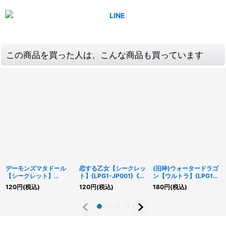
この商品を買った人は、こんな商品も買っています
デーモンズマタドール
恋する乙女【シークレッ
(旧枠)ウォータードラゴ
【シークレット】
ト】{LPG1-JP001}《モ
ン【ウルトラ】{LPG1-
{LPG1-JP004}《儀式》
ンスター》
JP039}《モンスター》
120
円
(税込)
120
円
(税込)
180
円
(税込)