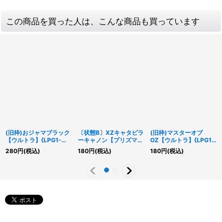
この商品を買った人は、こんな商品も買っています
(旧枠)おジャマブラック
〔状態B〕XZキャタピラ
(旧枠)マスターオブ
【ウルトラ】{LPG1-
ーキャノン【プリズマテ
OZ【ウルトラ】{LPG1-
JP023}《モンスター》
ィックシークレット】
JP049}《融合》
280
円
(税込)
180
円
(税込)
180
円
(税込)
{WPP2-JPS03}《融
合》