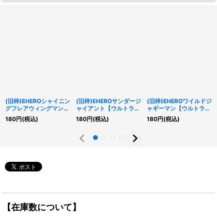
(旧枠)EHEROシャイニン
(旧枠)EHEROサンダージ
(旧枠)EHEROワイルドジ
グフレアウィングマン
ャイアント【ウルトラ】
ャギーマン【ウルトラ】
【ウルトラ】{LPG1-
{LPG1-JP042}《融合》
{LPG1-JP044}《融合》
180
円
(税込)
180
円
(税込)
180
円
(税込)
JP045}《融合》
【在庫数について】