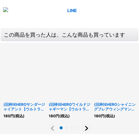
この商品を買った人は、こんな商品も買っています
(旧枠)EHEROサンダージ
(旧枠)EHEROワイルドジ
(旧枠)EHEROシャイニン
ャイアント【ウルトラ】
ャギーマン【ウルトラ】
グフレアウィングマン
{LPG1-JP042}《融合》
{LPG1-JP044}《融合》
【ウルトラ】{LPG1-
180
円
(税込)
180
円
(税込)
180
円
(税込)
JP045}《融合》