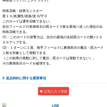
神炎皇ウリア(アニメイラスト)
特殊召喚・効果モンスター
星１０/炎属性/炎族/攻 0/守 0
このカードは通常召喚できない。
自分フィールドの表側表示の罠カード３枚を墓地へ送った場合のみ
特殊召喚できる。
(1)：このカードの攻撃力は、自分の墓地の永続罠カードの数×１０
００アップする。
(2)：１ターンに１度、相手フィールドに裏側表示の魔法・罠カード
１枚を対象として発動できる
（この効果の発動に対して魔法・罠カードは発動できない）。
その裏側表示カードを破壊する。
返品特約に関する重要事項
お気に入り登録