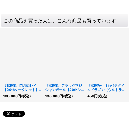
この商品を買った人は、こんな商品も買っています
〔状態B〕閃刀姫レイ
〔状態B〕ブラックマジ
〔状態A-〕Sinパラダイ
【20thシークレット】
シャンガール【20thシ
ムドラゴン【ウルトラ】
{20CP-JPC02}《モン
ークレット】{20TH-
{CP20-JP019}《モンス
108,000
円
(税込)
138,000
円
(税込)
450
円
(税込)
スター》
JPC55}《モンスター》
ター》