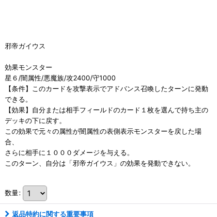
邪帝ガイウス
効果モンスター
星６/闇属性/悪魔族/攻2400/守1000
【条件】このカードを攻撃表示でアドバンス召喚したターンに発動
できる。
【効果】自分または相手フィールドのカード１枚を選んで持ち主の
デッキの下に戻す。
この効果で元々の属性が闇属性の表側表示モンスターを戻した場
合、
さらに相手に１０００ダメージを与える。
このターン、自分は「邪帝ガイウス」の効果を発動できない。
数量
:
返品特約に関する重要事項