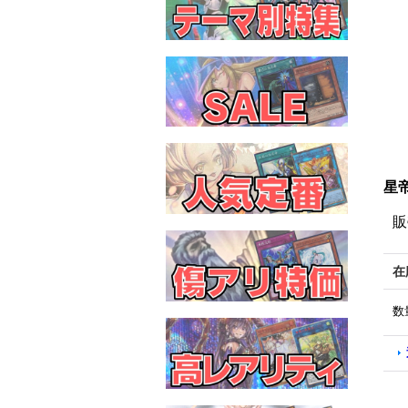
星帝
販
在
数