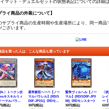
レイマット・デュエルセットの状態表記についての詳細
プライ商品の外装について】
のサプライ商品の生産時期や生産場所により、同一商品
がございます。
商品を買った人は、こんな商品も買っています
A-〕トークン(E
星帝家臣ヘーベ【ノー
賢帝ヴィルヘル【ノー
〔状
Twinsキスキルリィ
マルパラレル】{RD/S
マル】{RD/SD0F-JP0
レイ
【ノーマルパラレ
D0F-JP011}《RDモン
08}《RDモンスター》
ー【
STK-JP007}
0円
(税込)
スター》
30円
(税込)
30円
(税込)
D/G
620