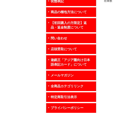
《ト
在庫数 
状態表記
商品の梱包方法について
【初回購入の方限定】返
品・返金制度について
問い合わせ
店頭受取について
遊戯王「アジア圏向け日本
語表記カード」について
メールマガジン
全商品カテゴリリンク
特定商取引法表示
プライバシーポリシー