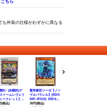
は
こちら
でも外装の仕様がわずかに異なる
態B〕(未開封)グ
賢帝家臣ツーゼ【ノー
煌星帝エストローム
永
ストームレヴェリ
マルパラレル】{RD/S
【ノーマルパラレル】
ー
シークレット】{R
D0F-JP010}《RDモン
{RD/SD0F-JP007}《R
P2
002-JP001}《RD
円
(税込)
スター》
30円
(税込)
Dモンスター》
30円
(税込)
タ
38