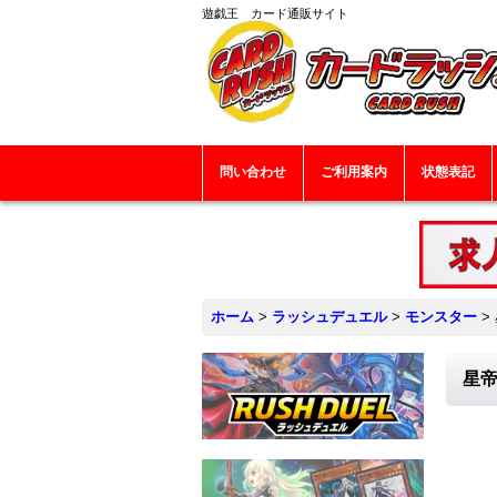
遊戯王 カード通販サイト
問い合わせ
ご利用案内
状態表記
ホーム
>
ラッシュデュエル
>
モンスター
>
星帝