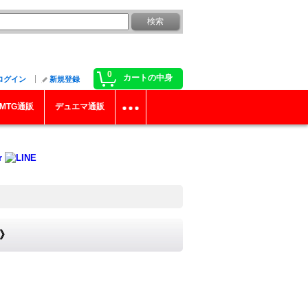
0
カートの中身
ログイン
新規登録
MTG通販
デュエマ通販
ー》