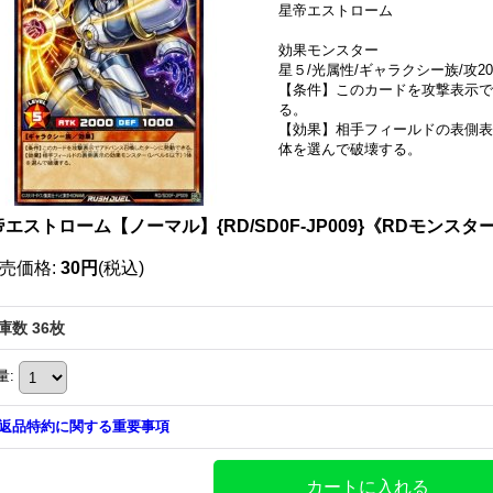
星帝エストローム
効果モンスター
星５/光属性/ギャラクシー族/攻200
【条件】このカードを攻撃表示で
る。
【効果】相手フィールドの表側表
体を選んで破壊する。
エストローム【ノーマル】{RD/SD0F-JP009}《RDモンスタ
売価格
:
30円
(税込)
庫数 36枚
量
:
返品特約に関する重要事項