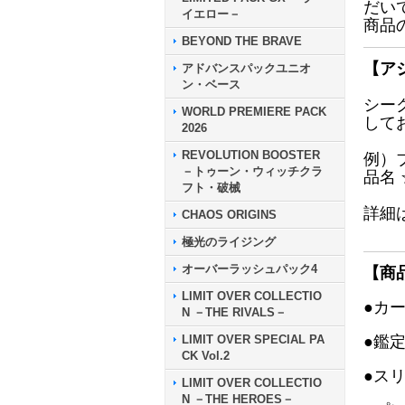
だい
イエロー－
商品
BEYOND THE BRAVE
【ア
アドバンスパックユニオ
ン・ベース
シー
WORLD PREMIERE PACK
して
2026
REVOLUTION BOOSTER
例）
－トゥーン・ウィッチクラ
品名
フト・破械
詳細
CHAOS ORIGINS
極光のライジング
オーバーラッシュパック4
【商
LIMIT OVER COLLECTIO
●カ
N －THE RIVALS－
LIMIT OVER SPECIAL PA
●鑑
CK Vol.2
●ス
LIMIT OVER COLLECTIO
N －THE HEROES－