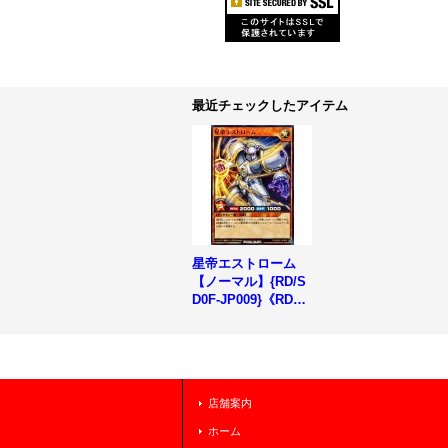
最近チェックしたアイテム
星帝エストローム
【ノーマル】{RD/S
D0F-JP009}《RDモ
ンスター》
店舗案内
ホーム