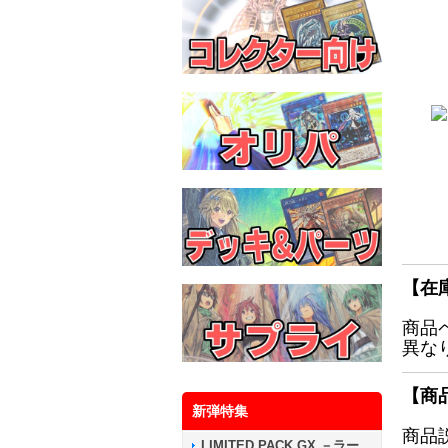
【在
商品
異な
【商
新弾特集
商品
LIMITED PACK GX －ラー