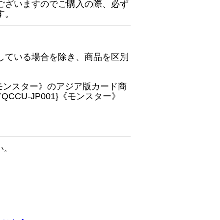
ございますのでご購入の際、必ず
す。
している場合を除き、商品を区別
}《モンスター》のアジア版カード商
CU-JP001}《モンスター》
い。