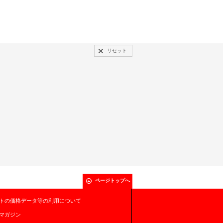
リセット
ページトップへ
トの価格データ等の利用について
マガジン