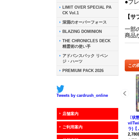
●プ
LIMIT OVER SPECIAL PA
CK Vol.1
【サ
深淵のオーバーフォース
一部
BLAZING DOMINION
商品
THE CHRONICLES DECK
精霊術の使い手
アドバンスパック リベン
ジ・ハーツ
この
PREMIUM PACK 2026
Tweets by cardrush_online
店舗案内
〔状態
vil
ご利用案内
ラ)
ル】{S
2,78