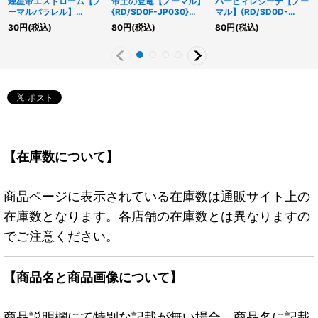
煌星帝エストローム【ノ
帝王の登竜【ノーマル】
ハーピィレジーナ【ノー
ーマルパラレル】
{RD/SD0F-JP030}
マル】{RD/SD0D-
{RD/SD0F-JP007}
《RD罠》
JP019}《RDモンスタ
30
円
(税込)
80
円
(税込)
80
円
(税込)
《RDモンスター》
ー》
【在庫数について】
商品ページに表示されている在庫数は通販サイト上の
在庫数となります。各店舗の在庫数とは異なりますの
でご注意ください。
【商品名と商品画像について】
商品説明欄にて特別な記載が無い場合、商品名に記載