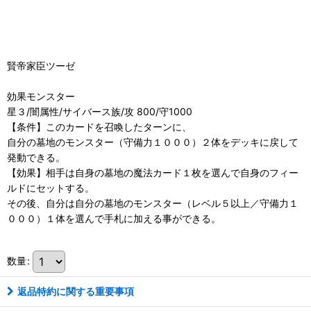
賢帝家臣ツーゼ
効果モンスター
星３/闇属性/サイバース族/攻 800/守1000
【条件】このカードを召喚したターンに、
自分の墓地のモンスター（守備力１０００）２体をデッキに戻して
発動できる。
【効果】相手は自身の墓地の魔法カード１枚を選んで自身のフィー
ルドにセットする。
その後、自分は自分の墓地のモンスター（レベル５以上／守備力１
０００）１体を選んで手札に加える事ができる。
数量
:
返品特約に関する重要事項