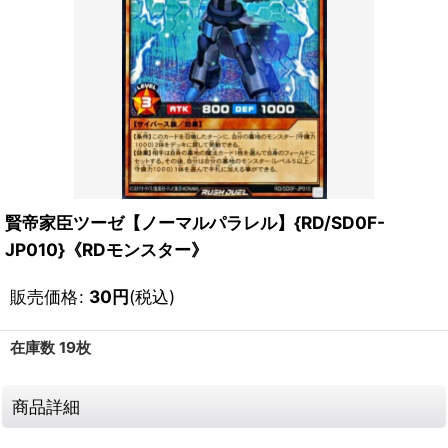
賢帝家臣ツーゼ【ノーマルパラレル】{RD/SD0F-
JP010}《RDモンスター》
販売価格
:
30
円
(税込)
在庫数 19枚
商品詳細