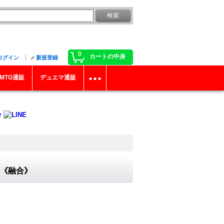
0
カートの中身
ログイン
新規登録
MTG通販
デュエマ通販
3}《融合》