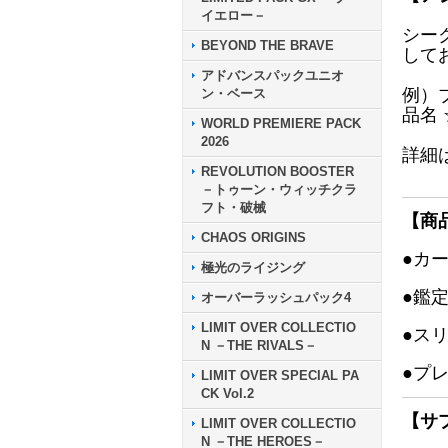
イエロー－
シー
BEYOND THE BRAVE
して
アドバンスパックユニオ
例）
ン・ベース
品名
WORLD PREMIERE PACK
2026
詳細
REVOLUTION BOOSTER
－トゥーン・ウィッチクラ
フト・破械
【商
CHAOS ORIGINS
●カ
極光のライジング
●鑑
オーバーラッシュパック4
LIMIT OVER COLLECTIO
●ス
N －THE RIVALS－
●プ
LIMIT OVER SPECIAL PA
CK Vol.2
【サ
LIMIT OVER COLLECTIO
N －THE HEROES－