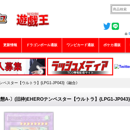
更新情報
ドラゴンボール通販
ワンピカード通販
ポケカ通販
テンペスター【ウルトラ】{LPG1-JP043}《融合》
態A-〕(旧枠)EHEROテンペスター【ウルトラ】{LPG1-JP04