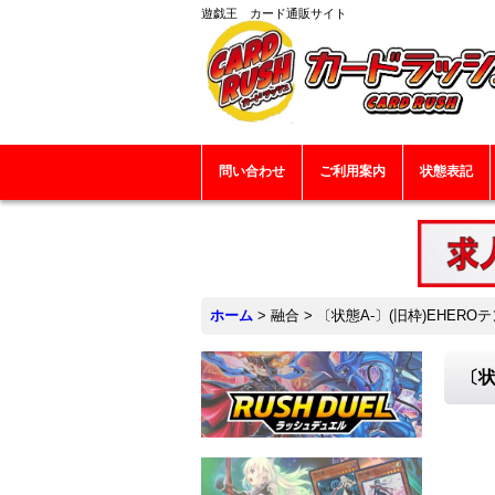
遊戯王 カード通販サイト
問い合わせ
ご利用案内
状態表記
ホーム
>
融合
>
〔状態A-〕(旧枠)EHERO
〔状