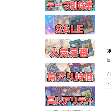
〔状
販
在