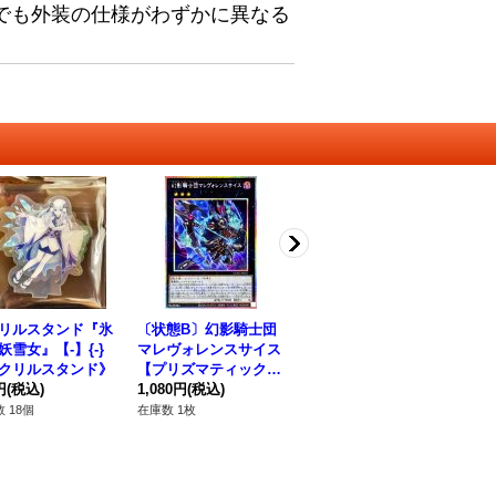
でも外装の仕様がわずかに異なる
リルスタンド『氷
〔状態B〕幻影騎士団
〔状態A-〕(旧枠)神炎
〔
妖雪女』【-】{-}
マレヴォレンスサイス
皇ウリア【ウルトラ】
ウ
クリルスタンド》
【プリズマティックシ
{LPG1-JP056}《モン
マ
円
(税込)
ークレット】{CORI-J
1,080円
(税込)
スター》
450円
(税込)
ト】
35
P037}《エクシーズ》
《
 18個
在庫数 1枚
在庫数 3枚
在庫