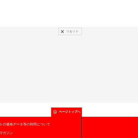
リセット
ページトップへ
トの価格データ等の利用について
マガジン