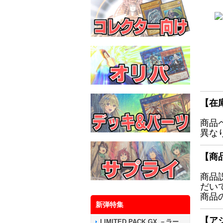
【在
商品
異な
【商
商品
だい
商品
新弾特集
【ア
LIMITED PACK GX －ラー