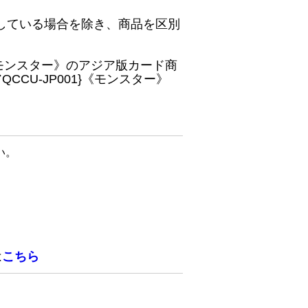
している場合を除き、商品を区別
}《モンスター》のアジア版カード商
CU-JP001}《モンスター》
い。
は
こちら