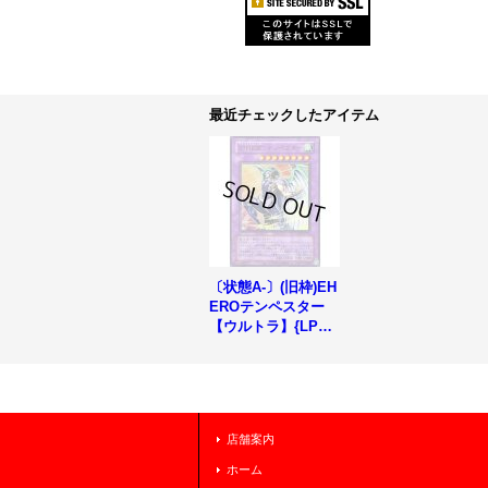
最近チェックしたアイテム
〔状態A-〕(旧枠)EH
EROテンペスター
【ウルトラ】{LPG1
-JP043}《融合》
店舗案内
ホーム