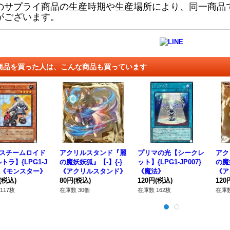
のサプライ商品の生産時期や生産場所により、同一商品
がございます。
商品を買った人は、こんな商品も買っています
)スチームロイド
アクリルスタンド『麗
プリマの光【シークレ
アク
トラ】{LPG1-J
の魔妖妖狐』【-】{-}
ット】{LPG1-JP007}
の魔
1}《モンスター》
《アクリルスタンド》
《魔法》
《ア
(税込)
80円
(税込)
120円
(税込)
120
117枚
在庫数 30個
在庫数 162枚
在庫数