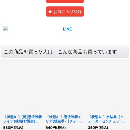
お気に入り登録
この商品を買った人は、こんな商品も買っています
〔状態A-〕[新]憑依装着
〔状態A-〕憑依装着エ
〔状態A-〕氷結界【ク
ライナ(杖掲げ/翼有)
リア(杖左手)【クォータ
ォーターセンチュリーシ
【クォーターセンチュリ
ーセンチュリーシークレ
ークレット】{RC04-
580
円
(税込)
640
円
(税込)
350
円
(税込)
ーシークレット】
ット】{QCAC-JP044}
JP072}《罠》