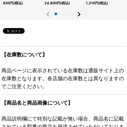
マティックシークレッ
リズマティックシークレ
OFプリズマティックシ
830
円
(税込)
24,800
円
(税込)
1,210
円
(税込)
ト】{25DB-JP006}
ット】{LPG1-JP056}
ークレット】{LOSP-
《リンク》
《モンスター》
JP002}《融合》
【在庫数について】
商品ページに表示されている在庫数は通販サイト上の
在庫数となります。各店舗の在庫数とは異なりますの
でご注意ください。
【商品名と商品画像について】
商品説明欄にて特別な記載が無い場合、商品名に記載
されている型番の商品を発送させていただいておりま