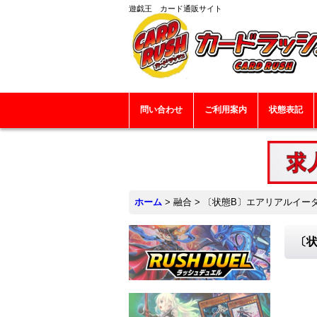
遊戯王 カード通販サイト
問い合わせ
ご利用案内
状態表記
ホーム
>
融合
>
〔状態B〕エアリアルイーター
〔状