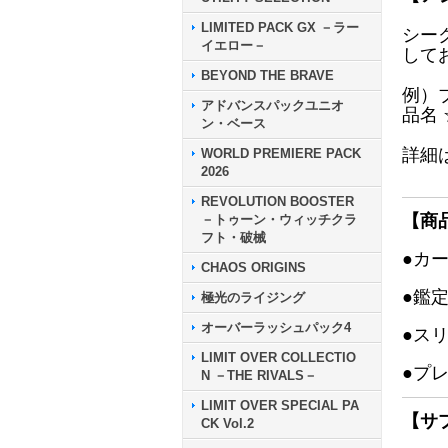
LIMITED PACK GX －ラー
シー
イエロー－
して
BEYOND THE BRAVE
例）
アドバンスパックユニオ
品名
ン・ベース
詳細
WORLD PREMIERE PACK
2026
REVOLUTION BOOSTER
【商
－トゥーン・ウィッチクラ
フト・破械
●カ
CHAOS ORIGINS
●鑑
極光のライジング
オーバーラッシュパック4
●ス
LIMIT OVER COLLECTIO
●プ
N －THE RIVALS－
LIMIT OVER SPECIAL PA
【サ
CK Vol.2