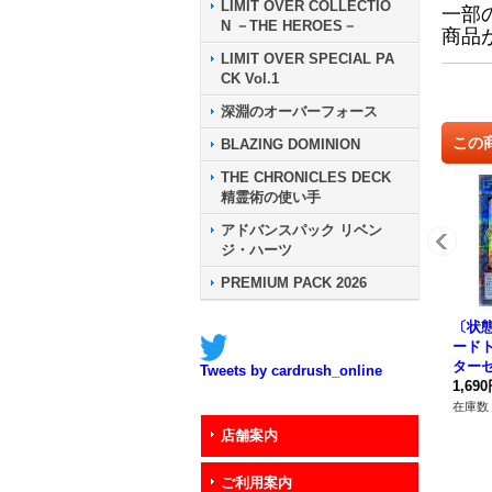
LIMIT OVER COLLECTIO
一部
N －THE HEROES－
商品
LIMIT OVER SPECIAL PA
CK Vol.1
深淵のオーバーフォース
この
BLAZING DOMINION
THE CHRONICLES DECK
精霊術の使い手
アドバンスパック リベン
ジ・ハーツ
PREMIUM PACK 2026
〔状態
ード
ター
Tweets by cardrush_online
クレッ
1,69
048
在庫数 
店舗案内
ご利用案内