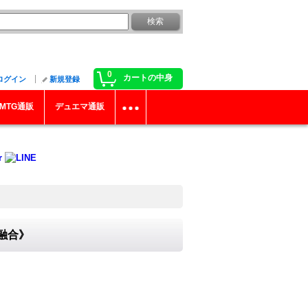
0
カートの中身
ログイン
新規登録
MTG通販
デュエマ通販
《融合》