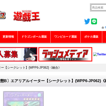
更新情報
ドラゴンボール通販
ワンピカード通販
ポケカ通販
【シークレット】{WPP6-JP062}《融合》
態B〕エアリアルイーター【シークレット】{WPP6-JP062}