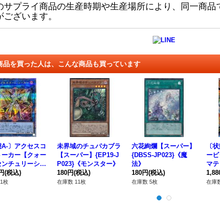
のサプライ商品の生産時期や生産場所により、同一商品
がございます。
商品を買った人は、こんな商品も買っています
A-〕アクセスコ
未界域のチュパカブラ
六花絢爛【スーパー】
〔状
トーカー【クォー
【スーパー】{EP19-J
{DBSS-JP023}《魔
ービ
センチュリーシー
P023}《モンスター》
法》
マテ
ト】{QCDB-JP
0円
(税込)
180円
(税込)
180円
(税込)
ト】{
1,8
}《リンク》
《モ
1枚
在庫数 11枚
在庫数 5枚
在庫数