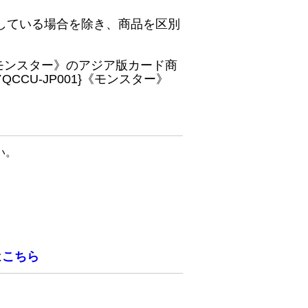
している場合を除き、商品を区別
}《モンスター》のアジア版カード商
CU-JP001}《モンスター》
い。
は
こちら