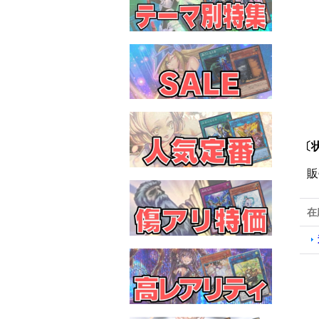
〔
販
在