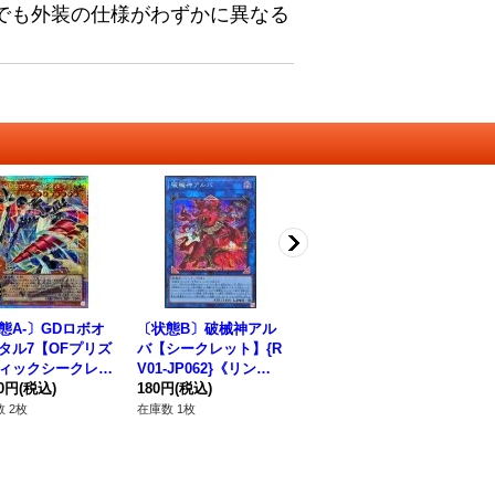
でも外装の仕様がわずかに異なる
態A-〕GDロボオ
〔状態B〕破械神アル
No87雪月花美神クイ
タル7【OFプリズ
バ【シークレット】{R
ーンオブナイツ【ウル
ィックシークレッ
V01-JP062}《リン
トラ】{NCF1-JP087}
LOCR-JP012}
80円
(税込)
ク》
180円
(税込)
《エクシーズ》
280円
(税込)
ンスター》
 2枚
在庫数 1枚
在庫数 88枚