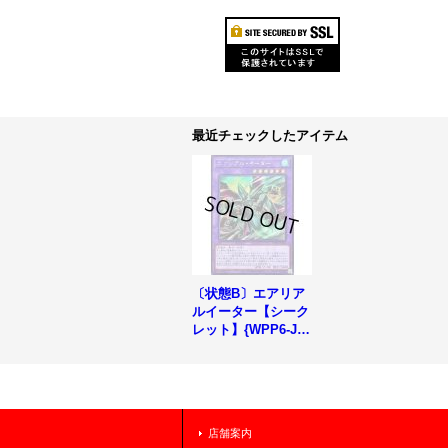
最近チェックしたアイテム
〔状態B〕エアリア
ルイーター【シーク
レット】{WPP6-JP
062}《融合》
店舗案内