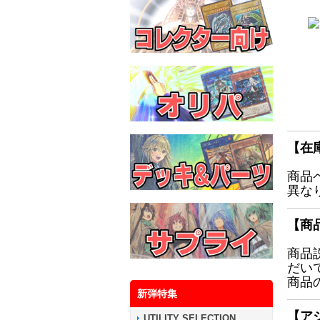
【在
商品
異な
【商
商品
だい
商品
新弾特集
【ア
UTILITY SELECTION