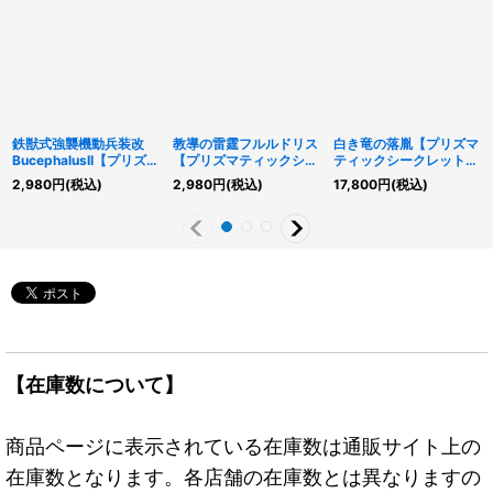
鉄獣式強襲機動兵装改
教導の雷霆フルルドリス
白き竜の落胤【プリズマ
BucephalusII【プリズマ
【プリズマティックシー
ティックシークレット】
ティックシークレット】
クレット】{DOOD-
{BPRO-JP024}《モン
2,980
円
(税込)
2,980
円
(税込)
17,800
円
(税込)
{PHHY-JP048}《リン
JP026}《モンスター》
スター》
ク》
【在庫数について】
商品ページに表示されている在庫数は通販サイト上の
在庫数となります。各店舗の在庫数とは異なりますの