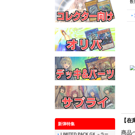
数
【在
新弾特集
商品
LIMITED PACK GX －ラー