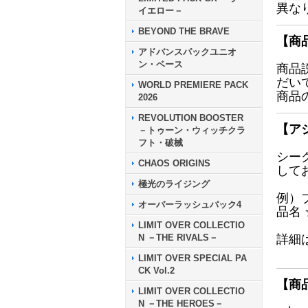
異な
イエロー－
BEYOND THE BRAVE
【商
アドバンスパックユニオ
ン・ベース
商品
だい
WORLD PREMIERE PACK
商品
2026
REVOLUTION BOOSTER
【ア
－トゥーン・ウィッチクラ
フト・破械
シー
CHAOS ORIGINS
して
極光のライジング
例）
オーバーラッシュパック4
品名
LIMIT OVER COLLECTIO
N －THE RIVALS－
詳細
LIMIT OVER SPECIAL PA
CK Vol.2
【商
LIMIT OVER COLLECTIO
N －THE HEROES－