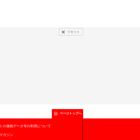
リセット
ページトップへ
トの価格データ等の利用について
マガジン