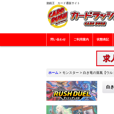
遊戯王 カード通販サイト
問い合わせ
ご利用案内
状態表記
ホーム
>
モンスター
>
白き竜の落胤【ウルトラ
白き