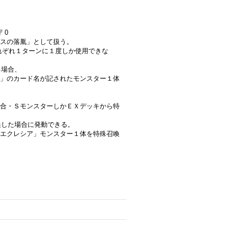
 0
バスの落胤」として扱う。
はそれぞれ１ターンに１度しか使用できな
る場合、
」のカード名が記されたモンスター１体
合・ＳモンスターしかＥＸデッキから特
喚した場合に発動できる。
エクレシア」モンスター１体を特殊召喚