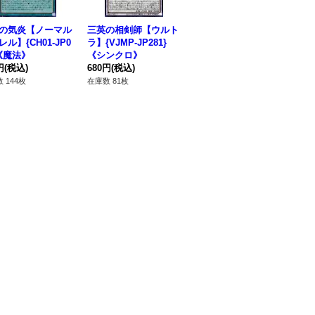
の気炎【ノーマル
三英の相剣師【ウルト
空隙の原星竜【レア】
ク
ル】{CH01-JP0
ラ】{VJMP-JP281}
{ROTA-JP034}《融
【ノ
}《魔法》
《シンクロ》
合》
P0
円
(税込)
680円
(税込)
120円
(税込)
12
 144枚
在庫数 81枚
在庫数 176枚
在庫