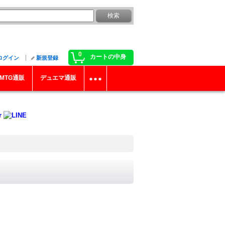
0
カートの中身
ログイン
新規登録
MTG通販
デュエマ通販