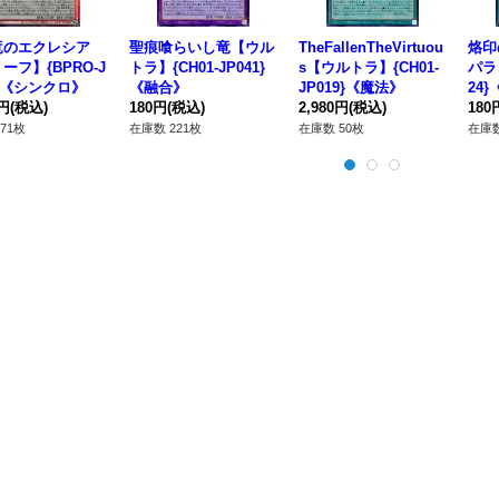
竜のエクレシア
聖痕喰らいし竜【ウル
TheFallenTheVirtuou
烙印
ーフ】{BPRO-J
トラ】{CH01-JP041}
s【ウルトラ】{CH01-
パラレ
1}《シンクロ》
《融合》
JP019}《魔法》
24
0円
(税込)
180円
(税込)
2,980円
(税込)
180
71枚
在庫数 221枚
在庫数 50枚
在庫数