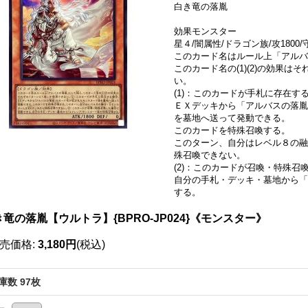
白き竜の落胤
効果モンスター
星４/闇属性/ドラゴン族/攻1800/守
このカード名はルール上「アル
このカード名の(1)(2)の効果
い。
(1)：このカードが手札に存在す
ＥＸデッキから「アルバスの落胤
を墓地へ送って発動できる。
このカードを特殊召喚する。
このターン、自分はレベル８の融
殊召喚できない。
(2)：このカードが召喚・特殊召
自分の手札・デッキ・墓地から「
する。
竜の落胤【ウルトラ】{BPRO-JP024}《モンスター》
売価格
:
3,180円
(税込)
庫数 97枚