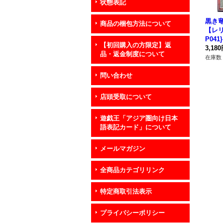
状態表記
黒き
商品の梱包方法について
【レリ
P04
【初回購入の方限定】返
3,18
品・返金制度について
在庫数 
問い合わせ
店頭受取について
遊戯王「アジア圏向け日本
語表記カード」について
メールマガジン
全商品カテゴリリンク
特定商取引法表示
プライバシーポリシー