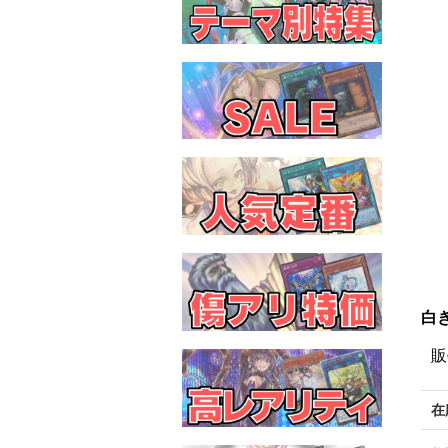
白き
販
在