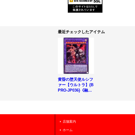
最近チェックしたアイテム
黄昏の堕天使ルシフ
ァー【ウルトラ】{B
PRO-JP036}《融
合》
店舗案内
ホーム