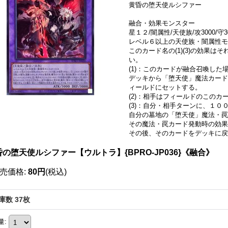
黄昏の堕天使ルシファー
融合・効果モンスター
星１２/闇属性/天使族/攻3000/守3
レベル６以上の天使族・闇属性モ
このカード名の(1)(3)の効果
い。
(1)：このカードが融合召喚した
デッキから「堕天使」魔法カード
ィールドにセットする。
(2)：相手はフィールドのこの
(3)：自分・相手ターンに、１０
自分の墓地の「堕天使」魔法・罠
その魔法・罠カード発動時の効果
その後、そのカードをデッキに戻
昏の堕天使ルシファー【ウルトラ】{BPRO-JP036}《融合》
売価格
:
80円
(税込)
庫数 37枚
量
: