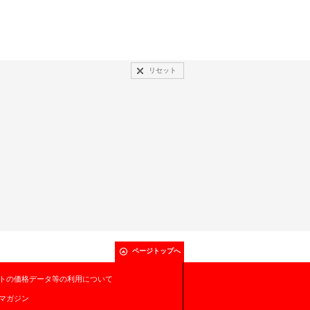
リセット
ページトップへ
トの価格データ等の利用について
マガジン