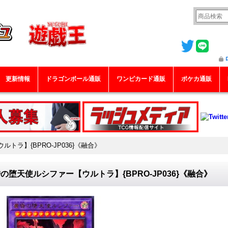
更新情報
ドラゴンボール通販
ワンピカード通販
ポケカ通販
トラ】{BPRO-JP036}《融合》
の堕天使ルシファー【ウルトラ】{BPRO-JP036}《融合》