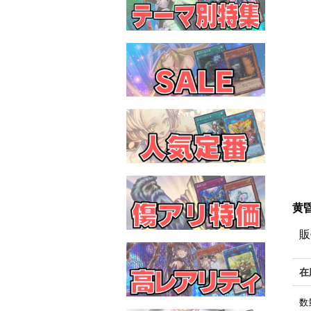
黄
販
在
数