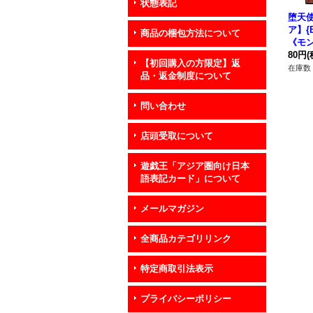
状態表記
堕天
ア】{B
商品の梱包方法について
《モ
80円
(
【初回購入の方限定】返
在庫数 
品・返金制度について
問い合わせ
店頭受取について
遊戯王「アジア圏向け日本
語表記カード」について
メールマガジン
全商品カテゴリリンク
特定商取引法表示
プライバシーポリシー