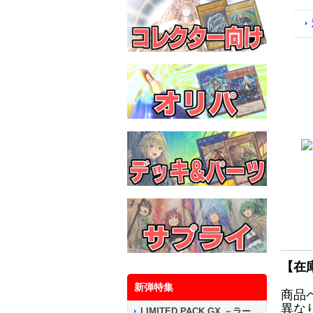
【在
新弾特集
商品
異な
LIMITED PACK GX －ラー