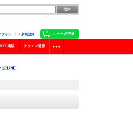
0
カートの中身
ログイン
新規登録
MTG通販
デュエマ通販