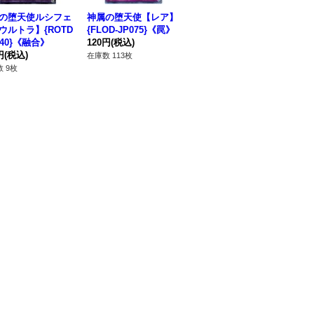
の堕天使ルシフェ
神属の堕天使【レア】
〔状態A-〕堕天使の追
堕
ウルトラ】{ROTD
{FLOD-JP075}《罠》
放【レア】{LVP2-JP0
ーパ
040}《融合》
120円
(税込)
94}《魔法》
9
円
(税込)
260円
(税込)
12
在庫数 113枚
 9枚
在庫数 2枚
在庫