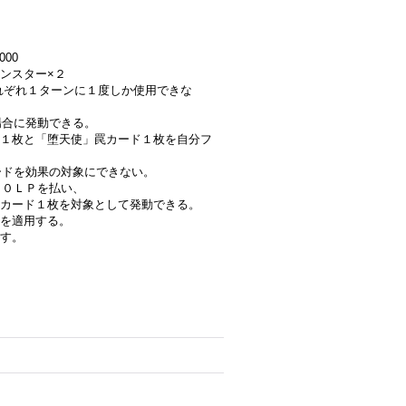
000
ンスター×２
はそれぞれ１ターンに１度しか使用できな
場合に発動できる。
１枚と「堕天使」罠カード１枚を自分フ
カードを効果の対象にできない。
００ＬＰを払い、
カード１枚を対象として発動できる。
を適用する。
す。