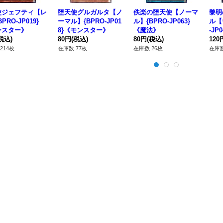
使ジェフティ【レ
堕天使グルガルタ【ノ
佚楽の堕天使【ノーマ
黎明
PRO-JP019}
ーマル】{BPRO-JP01
ル】{BPRO-JP063}
ル【
ンスター》
8}《モンスター》
《魔法》
-JP
税込)
80円
(税込)
80円
(税込)
120
214枚
在庫数 77枚
在庫数 26枚
在庫数