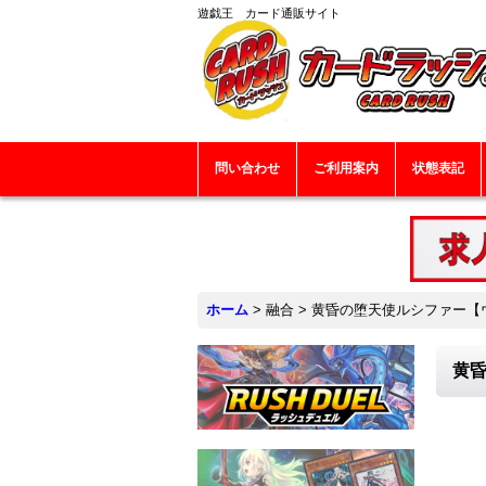
遊戯王 カード通販サイト
問い合わせ
ご利用案内
状態表記
ホーム
>
融合
>
黄昏の堕天使ルシファー【ウル
黄昏