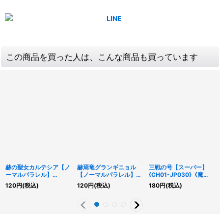
この商品を買った人は、こんな商品も買っています
赫の聖女カルテシア【ノ
赫焉竜グランギニョル
三戦の号【スーパー】
ーマルパラレル】
【ノーマルパラレル】
{CH01-JP030}《魔
{CH01-JP004}《モン
{CH01-JP050}《融
法》
120
円
(税込)
120
円
(税込)
180
円
(税込)
スター》
合》