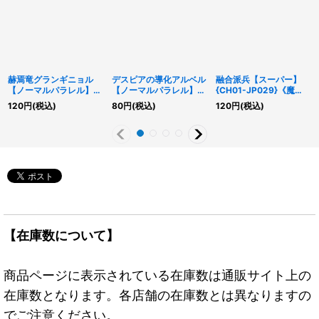
赫焉竜グランギニョル
デスピアの導化アルベル
融合派兵【スーパー】
【ノーマルパラレル】
【ノーマルパラレル】
{CH01-JP029}《魔
{CH01-JP050}《融
{CH01-JP003}《モン
法》
120
円
(税込)
80
円
(税込)
120
円
(税込)
合》
スター》
【在庫数について】
商品ページに表示されている在庫数は通販サイト上の
在庫数となります。各店舗の在庫数とは異なりますの
でご注意ください。