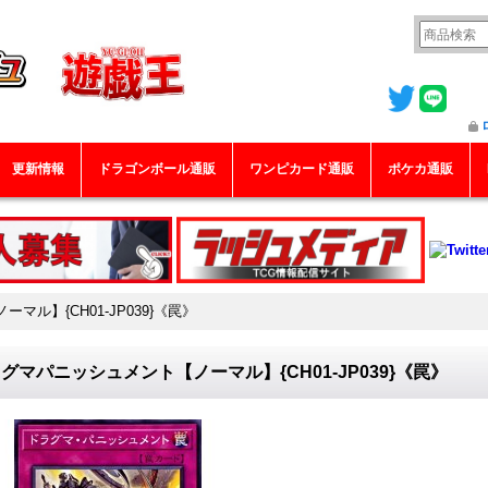
更新情報
ドラゴンボール通販
ワンピカード通販
ポケカ通販
ル】{CH01-JP039}《罠》
グマパニッシュメント【ノーマル】{CH01-JP039}《罠》