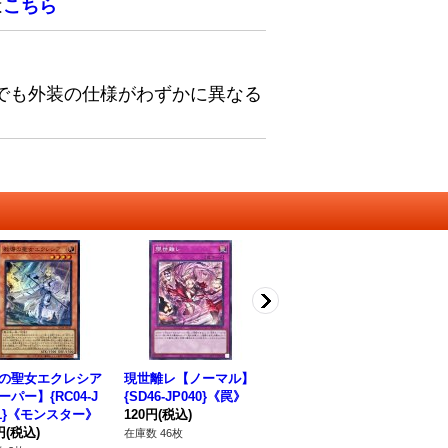
は
こちら
でも外装の仕様がわずかに異なる
の聖女エクレシア
現世離レ【ノーマル】
教導の騎士フルルドリ
エ
ーパー】{RC04-J
{SD46-JP040}《罠》
ス【スーパー】{CH01-
ロ
21}《モンスター》
120円
(税込)
JP015}《モンスタ
レル
円
(税込)
ー》
80円
(税込)
《
80
在庫数 46枚