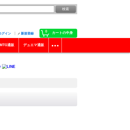
0
カートの中身
ログイン
新規登録
MTG通販
デュエマ通販