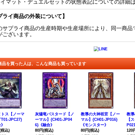
レイマット・デュエルセットの状態表記についての詳細
プライ商品の外装について】
のサプライ商品の生産時期や生産場所により、同一商品
がございます。
商品を買った人は、こんな商品も買っています
ヌトス【ノーマ
灰燼竜バスタード【ノ
教導の大神祇官【ノー
教導
T01-JPC27}
ーマル】{CH01-JP04
マル】{CH01-JP016}
【ス
合》
6}《融合》
《モンスター》
P0
(税込)
80円
(税込)
80円
(税込)
120