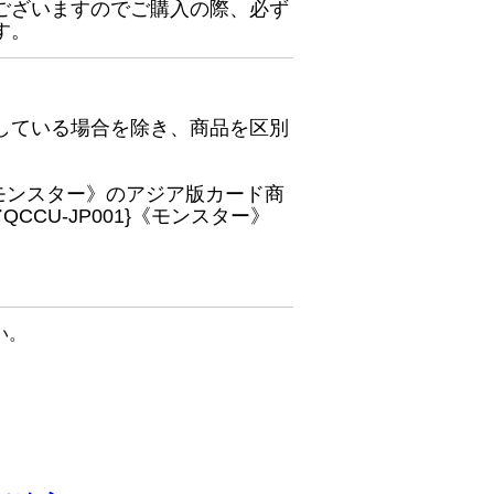
ございますのでご購入の際、必ず
す。
している場合を除き、商品を区別
}《モンスター》のアジア版カード商
CU-JP001}《モンスター》
い。