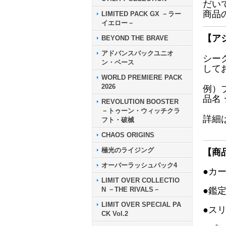
だい
商品
LIMITED PACK GX －ラー
イエロー－
【ア
BEYOND THE BRAVE
アドバンスパックユニオ
シー
ン・ベース
して
WORLD PREMIERE PACK
2026
例）
品名
REVOLUTION BOOSTER
－トゥーン・ウィッチクラ
詳細
フト・破械
CHAOS ORIGINS
極光のライジング
【商
オーバーラッシュパック4
●カ
LIMIT OVER COLLECTIO
N －THE RIVALS－
●鑑
LIMIT OVER SPECIAL PA
●ス
CK Vol.2