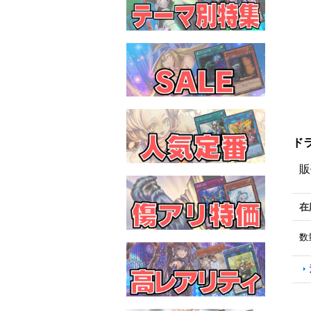
ドラ
販
在
数