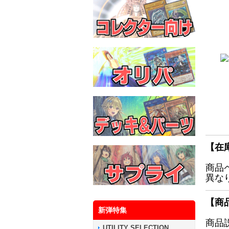
【在
商品
異な
【商
新弾特集
商品
UTILITY SELECTION