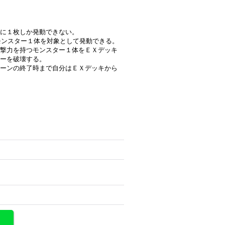
に１枚しか発動できない。
示モンスター１体を対象として発動できる。
撃力を持つモンスター１体をＥＸデッキ
ターを破壊する。
ーンの終了時まで自分はＥＸデッキから