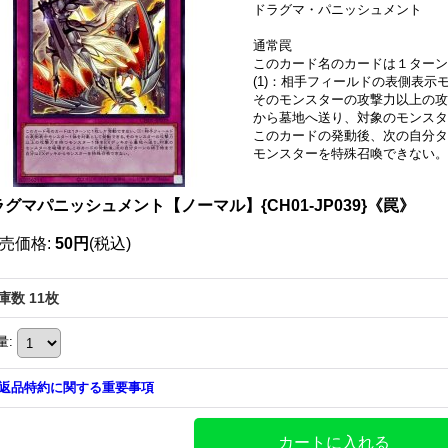
ドラグマ・パニッシュメント
通常罠
このカード名のカードは１ターン
(1)：相手フィールドの表側表
そのモンスターの攻撃力以上の攻
から墓地へ送り、対象のモンス
このカードの発動後、次の自分タ
モンスターを特殊召喚できない。
グマパニッシュメント【ノーマル】{CH01-JP039}《罠》
売価格
:
50円
(税込)
庫数 11枚
量
:
返品特約に関する重要事項