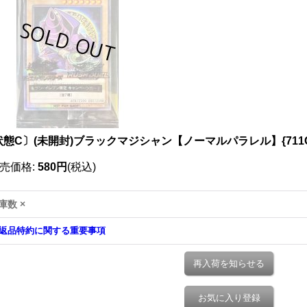
状態C〕(未開封)ブラックマジシャン【ノーマルパラレル】{711C
売価格
:
580円
(税込)
庫数 ×
返品特約に関する重要事項
再入荷を知らせる
お気に入り登録