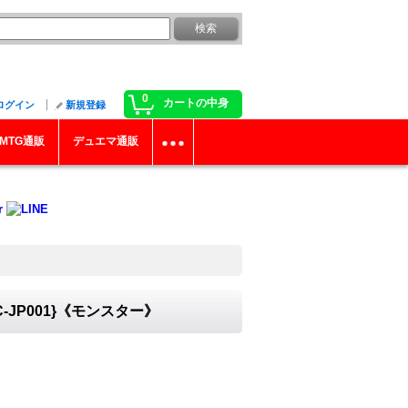
0
カートの中身
ログイン
新規登録
MTG通販
デュエマ通販
JP001}《モンスター》