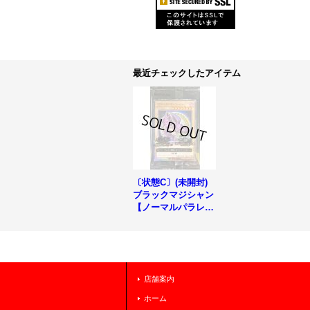
最近チェックしたアイテム
〔状態C〕(未開封)
ブラックマジシャン
【ノーマルパラレ
ル】{711C-JP001}
《モンスター》
店舗案内
ホーム