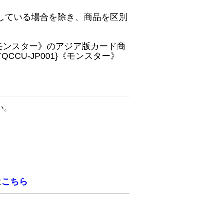
している場合を除き、商品を区別
}《モンスター》のアジア版カード商
CU-JP001}《モンスター》
い。
は
こちら