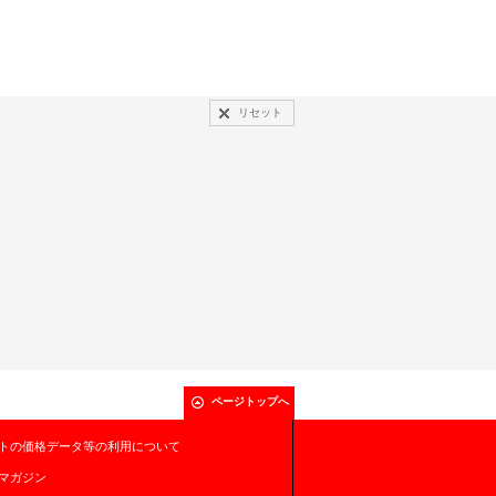
リセット
ページトップへ
トの価格データ等の利用について
マガジン