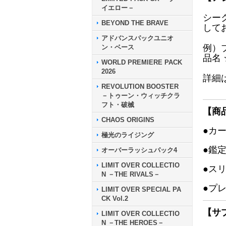
イエロー－
シー
BEYOND THE BRAVE
して
アドバンスパックユニオ
例）
ン・ベース
品名
WORLD PREMIERE PACK
2026
詳細
REVOLUTION BOOSTER
－トゥーン・ウィッチクラ
フト・破械
【商
CHAOS ORIGINS
●カ
極光のライジング
●鑑
オーバーラッシュパック4
LIMIT OVER COLLECTIO
●ス
N －THE RIVALS－
●プ
LIMIT OVER SPECIAL PA
CK Vol.2
【サ
LIMIT OVER COLLECTIO
N －THE HEROES－