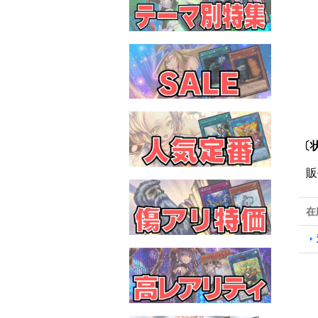
〔
販
在