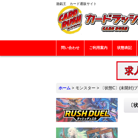
遊戯王 カード通販サイト
問い合わせ
ご利用案内
状態表記
ホーム
>
モンスター
>
〔状態C〕(未開封)ブ
〔状