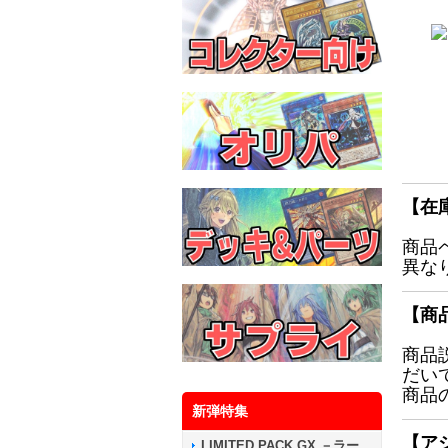
【在
商品
異な
【商
商品
だい
商品
新弾特集
【ア
LIMITED PACK GX －ラー