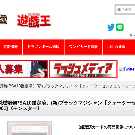
更新情報
ドラゴンボール通販
ワンピカード通販
ポケカ通販
態難/PSA10鑑定済〕(新)ブラックマジシャン【クォーターセンチュリーシークレ
状態難/PSA10鑑定済〕(新)ブラックマジシャン【クォーター
P001}《モンスター》
【鑑定済カードの商品画像につい