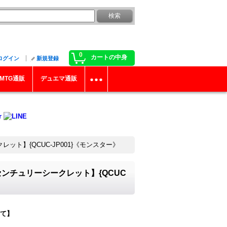
0
カートの中身
ログイン
新規登録
MTG通販
デュエマ通販
ット】{QCUC-JP001}《モンスター》
センチュリーシークレット】{QCUC
て】