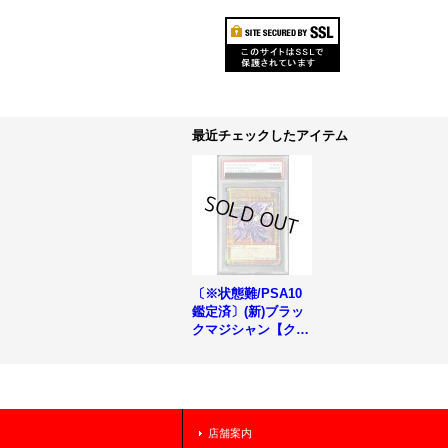
最近チェックしたアイテム
〔※状態難/PSA10
鑑定済〕(新)ブラッ
クマジシャン【クォ
ーターセンチュリー
シークレット】{QC
UC-JP001}《モンス
ター》
店舗案内