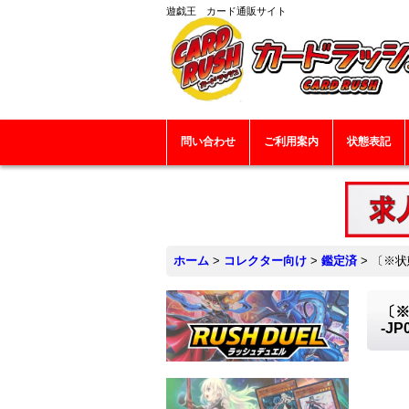
遊戯王 カード通販サイト
問い合わせ
ご利用案内
状態表記
ホーム
>
コレクター向け
>
鑑定済
>
〔※状
〔※
-J