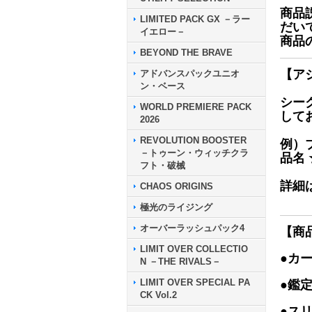
商品
LIMITED PACK GX －ラー
だい
イエロー－
商品
BEYOND THE BRAVE
【ア
アドバンスパックユニオ
ン・ベース
シー
WORLD PREMIERE PACK
して
2026
REVOLUTION BOOSTER
例）
－トゥーン・ウィッチクラ
品名
フト・破械
詳細
CHAOS ORIGINS
極光のライジング
オーバーラッシュパック4
【商
LIMIT OVER COLLECTIO
●カ
N －THE RIVALS－
LIMIT OVER SPECIAL PA
●鑑
CK Vol.2
●ス