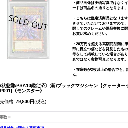
・商品画像は実物写真ではなくイ
ードは商品名の通りとなります。
・こちらは鑑定済商品となります
させていただいておりますので、
関してのクレームや返品交換に関
お買い求めください。
・20万円を超える高額商品類に
部に目立つ傷などを発見したもの
等をして掲載している場合があり
真ではなく実物写真となります。
・在庫数が2枚以上の場合でも、
ん。
※状態難/PSA10鑑定済〕(新)ブラックマジシャン【クォーター
JP001}《モンスター》
売価格
:
79,800円
(税込)
庫数 ×