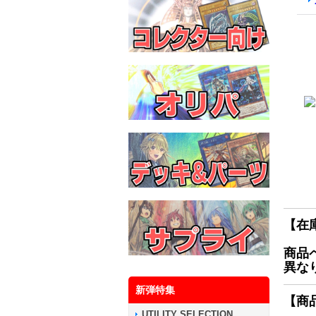
【在
商品
異な
新弾特集
【商
UTILITY SELECTION