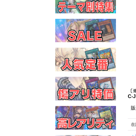
〔
C-
販
在