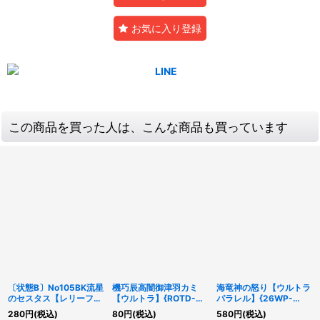
お気に入り登録
この商品を買った人は、こんな商品も買っています
〔状態B〕No105BK流星
機巧辰高闇御津羽カミ
海竜神の怒り【ウルトラ
のセスタス【レリーフ】
【ウルトラ】{ROTD-
パラレル】{26WP-
{LTGY-JP051}《エクシ
JP032}《モンスター》
JP205}《魔法》
280
円
(税込)
80
円
(税込)
580
円
(税込)
ーズ》